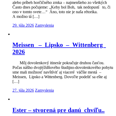
alebo príbeh horčičného zrnka – najmenšieho zo všetkých
Často dnes počujeme: „Keby bol Boh, tak nedopustí to, či
ono v tomto svete…“ Áno, toto nie je naša rétorika.
A možno tá […]
29. júla 2026
Zamyslenia
Meissen – Lipsko – Wittenberg
2026
Môj dovolenkový itinerár pokračuje druhou časťou.
Počas nášho dvojtýždňového študijno-dovolenkového pobytu
sme mali možnosť navštíviť aj viaceré väčšie mestá –
Meissen, Lipsko a Wittenberg. Dovoľte podeliť sa ešte aj
[…]
27. júla 2026
Zamyslenia
Ester – stvorená pre danú chvíľu..