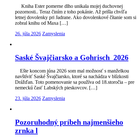
Kniha Ester pomerne dlho unikala mojej duchovnej
pozornosti.. Teraz činím z toho pokánie. Až prišla chvíľa
letnej dovolenky pri Jadrane. Ako dovolenkové čítanie som si
zobral knihu od Maxa […]
26. júla 2026
Zamyslenia
Saské Švajčiarsko a Gohrisch 2026
Ešte koncom júna 2026 som mal možnosť s manželkou
navštíviť Saské Švajčiarsko, ktoré sa nachádza v blízkosti
Drážďan. Toto pomenovanie sa používa od 18.storočia – pre
nemeckú časť Labských pieskovcov. […]
23. júla 2026
Zamyslenia
Pozoruhodný príbeh najmenšieho
zrnka l