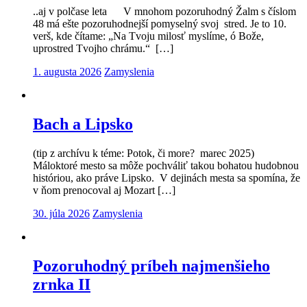
..aj v polčase leta V mnohom pozoruhodný Žalm s číslom
48 má ešte pozoruhodnejší pomyselný svoj stred. Je to 10.
verš, kde čítame: „Na Tvoju milosť myslíme, ó Bože,
uprostred Tvojho chrámu.“ […]
1. augusta 2026
Zamyslenia
Bach a Lipsko
(tip z archívu k téme: Potok, či more? marec 2025)
Máloktoré mesto sa môže pochváliť takou bohatou hudobnou
históriou, ako práve Lipsko. V dejinách mesta sa spomína, že
v ňom prenocoval aj Mozart […]
30. júla 2026
Zamyslenia
Pozoruhodný príbeh najmenšieho
zrnka II