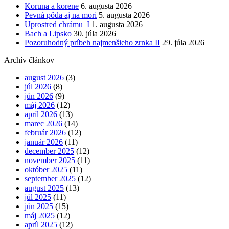
Koruna a korene
6. augusta 2026
Pevná pôda aj na mori
5. augusta 2026
Uprostred chrámu I
1. augusta 2026
Bach a Lipsko
30. júla 2026
Pozoruhodný príbeh najmenšieho zrnka II
29. júla 2026
Archív článkov
august 2026
(3)
júl 2026
(8)
jún 2026
(9)
máj 2026
(12)
apríl 2026
(13)
marec 2026
(14)
február 2026
(12)
január 2026
(11)
december 2025
(12)
november 2025
(11)
október 2025
(11)
september 2025
(12)
august 2025
(13)
júl 2025
(11)
jún 2025
(15)
máj 2025
(12)
apríl 2025
(12)