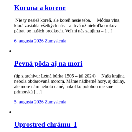
Koruna a korene
Nie ty nesieš koreň, ale koreň nesie teba. Módna vlna,
ktorá zasiahla všetkých nás – a trvá už niekoľko rokov –
pátrať po našich predkoch. Veľmi nás zaujíma – […]
6. augusta 2026
Zamyslenia
Pevná pôda aj na mori
(tip z archívu: Letná búrka 1505 – júl 2024) Naša krajina
nebola obdarovaná morom. Máme nádherné hory, aj doliny,
ale more nám nebolo dané, nakoľko polohou nie sme
prímorská […]
5. augusta 2026
Zamyslenia
Uprostred chrámu I