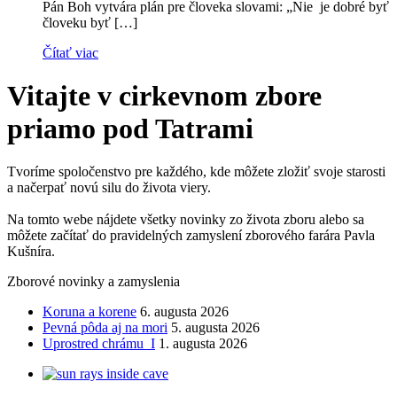
Pán Boh vytvára plán pre človeka slovami: „Nie je dobré byť
človeku byť […]
Čítať viac
Vitajte v cirkevnom zbore
priamo pod Tatrami
Tvoríme spoločenstvo pre každého, kde môžete zložiť svoje starosti
a načerpať novú silu do života viery.
Na tomto webe nájdete všetky novinky zo života zboru alebo sa
môžete začítať do pravidelných zamyslení zborového farára Pavla
Kušníra.
Zborové novinky a zamyslenia
Koruna a korene
6. augusta 2026
Pevná pôda aj na mori
5. augusta 2026
Uprostred chrámu I
1. augusta 2026