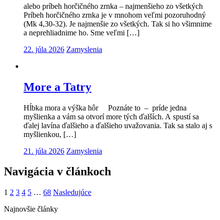
alebo príbeh horčičného zrnka – najmenšieho zo všetkých
Príbeh horčičného zrnka je v mnohom veľmi pozoruhodný
(Mk 4,30-32). Je najmenšie zo všetkých. Tak si ho všimnime
a neprehliadnime ho. Sme veľmi […]
22. júla 2026
Zamyslenia
More a Tatry
Hĺbka mora a výška hôr Poznáte to – príde jedna
myšlienka a vám sa otvorí more tých ďalších. A spustí sa
ďalej lavína ďalšieho a ďalšieho uvažovania. Tak sa stalo aj s
myšlienkou, […]
21. júla 2026
Zamyslenia
Navigácia v článkoch
1
2
3
4
5
…
68
Nasledujúce
Najnovšie články