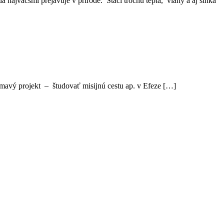
ajväčšmi prejavuje v prírode. Stačí trochu tepla, vlahy a aj slnka
ímavý projekt – študovať misijnú cestu ap. v Efeze […]