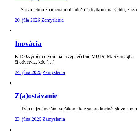
Slovo letmo znamená robiť niečo úchytkom, narýchlo, zbežne a
20. júla 2026
Zamyslenia
Inovácia
K 150.výročiu otvorenia prvej liečebne MUDr. M. Szontagha Sl
či odvetvia, kde […]
24. júna 2026
Zamyslenia
Z(a)ostávanie
Tým najznámejším veršíkom, kde sa predmetné slovo spomína je
23. júna 2026
Zamyslenia