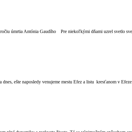
.výročiu úmrtia Antónia Gaudího Pre niekoľkými dňami uzrel svetlo s
dnes, ešte naposledy venujeme mestu Efez a listu kresťanom v Efeze