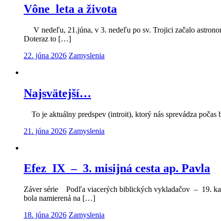
Vône leta a života
V nedeľu, 21.júna, v 3. nedeľu po sv. Trojici začalo astronom
Doteraz to […]
22. júna 2026
Zamyslenia
Najsvätejší…
To je aktuálny predspev (introit), ktorý nás sprevádza počas b
21. júna 2026
Zamyslenia
Efez IX – 3. misijná cesta ap. Pavla
Záver série Podľa viacerých biblických vykladačov – 19. kapi
bola namierená na […]
18. júna 2026
Zamyslenia