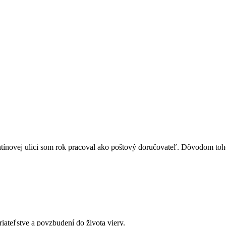
novej ulici som rok pracoval ako poštový doručovateľ. Dôvodom toho
iateľstve a povzbudení do života viery.