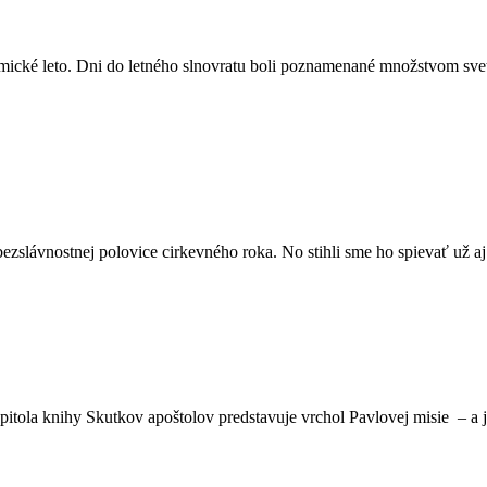
ické leto. Dni do letného slnovratu boli poznamenané množstvom svetl
ezslávnostnej polovice cirkevného roka. No stihli sme ho spievať už aj
tola knihy Skutkov apoštolov predstavuje vrchol Pavlovej misie – a 