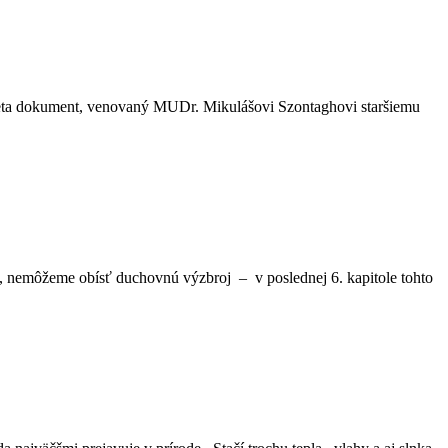
veta dokument, venovaný MUDr. Mikulášovi Szontaghovi staršiemu
, nemôžeme obísť duchovnú výzbroj – v poslednej 6. kapitole tohto