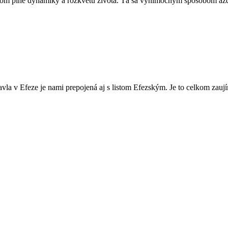
om plné dynamiky a rozkvetu života. Tá sa výnimočným spôsobom azda n
vla v Efeze je nami prepojená aj s listom Efezským. Je to celkom zauj