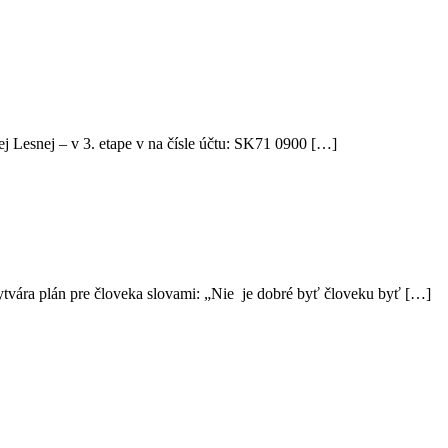
j Lesnej – v 3. etape v na čísle účtu: SK71 0900 […]
tvára plán pre človeka slovami: „Nie je dobré byť človeku byť […]