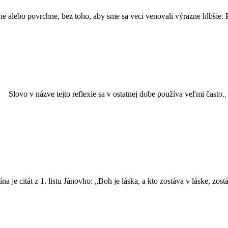
lebo povrchne, bez toho, aby sme sa veci venovali výrazne hlbšie. P
ovo v názve tejto reflexie sa v ostatnej dobe používa veľmi často.. S
 citát z 1. listu Jánovho: „Boh je láska, a kto zostáva v láske, zos