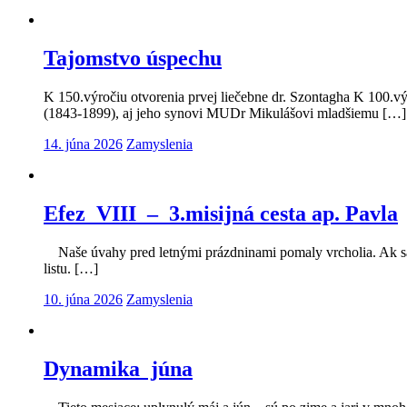
Tajomstvo úspechu
K 150.výročiu otvorenia prvej liečebne dr. Szontagha K 100
(1843-1899), aj jeho synovi MUDr Mikulášovi mladšiemu […]
14. júna 2026
Zamyslenia
Efez VIII – 3.misijná cesta ap. Pavla
Naše úvahy pred letnými prázdninami pomaly vrcholia. Ak sa 
listu. […]
10. júna 2026
Zamyslenia
Dynamika júna