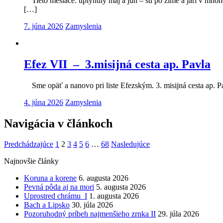
Tieto mesiace: uplynulý máj a jún – sú po zime a jari v mnoh
[…]
7. júna 2026
Zamyslenia
Efez VII – 3.misijná cesta ap. Pavla
Sme opäť a nanovo pri liste Efezským. 3. misijná cesta ap. Pa
4. júna 2026
Zamyslenia
Navigácia v článkoch
Predchádzajúce
1
2
3
4
5
6
…
68
Nasledujúce
Najnovšie články
Koruna a korene
6. augusta 2026
Pevná pôda aj na mori
5. augusta 2026
Uprostred chrámu I
1. augusta 2026
Bach a Lipsko
30. júla 2026
Pozoruhodný príbeh najmenšieho zrnka II
29. júla 2026