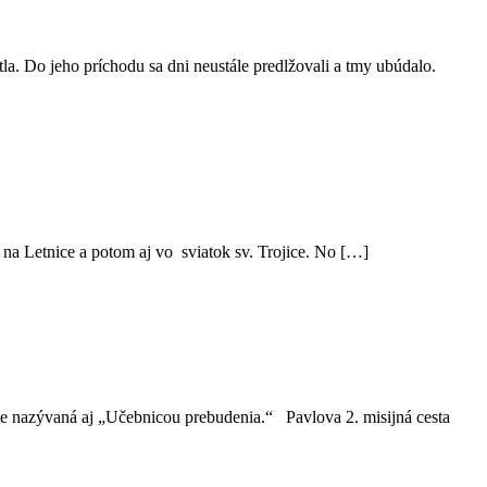
a. Do jeho príchodu sa dni neustále predlžovali a tmy ubúdalo.
 na Letnice a potom aj vo sviatok sv. Trojice. No […]
je nazývaná aj „Učebnicou prebudenia.“ Pavlova 2. misijná cesta