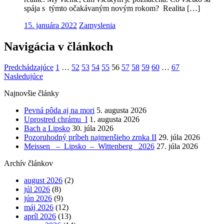
spája s týmto očakávaným novým rokom? Realita […]
15. januára 2022
Zamyslenia
Navigácia v článkoch
Predchádzajúce
1
…
52
53
54
55
56
57
58
59
60
…
67
Nasledujúce
Najnovšie články
Pevná pôda aj na mori
5. augusta 2026
Uprostred chrámu I
1. augusta 2026
Bach a Lipsko
30. júla 2026
Pozoruhodný príbeh najmenšieho zrnka II
29. júla 2026
Meissen – Lipsko – Wittenberg 2026
27. júla 2026
Archív článkov
august 2026
(2)
júl 2026
(8)
jún 2026
(9)
máj 2026
(12)
apríl 2026
(13)