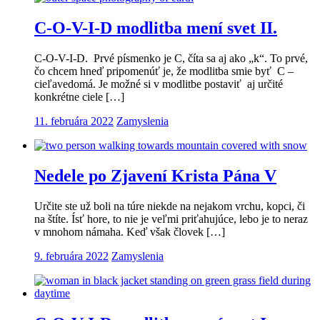
C-O-V-I-D modlitba mení svet II.
C-O-V-I-D. Prvé písmenko je C, číta sa aj ako „k“. To prvé,
čo chcem hneď pripomenúť je, že modlitba smie byť C –
cieľavedomá. Je možné si v modlitbe postaviť aj určité
konkrétne ciele […]
11. februára 2022
Zamyslenia
Nedele po Zjavení Krista Pána V
Určite ste už boli na túre niekde na nejakom vrchu, kopci, či
na štíte. Ísť hore, to nie je veľmi priťahujúce, lebo je to neraz
v mnohom námaha. Keď však človek […]
9. februára 2022
Zamyslenia