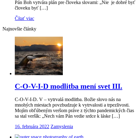
Pán Boh vytvára plán pre človeka slovami: „Nie je dobré byť
človeku byť […]
Čítať viac
Najnovšie články
C-O-V-I-D modlitba mení svet III.
C-O-V-I-D. V – vytrvalá modlitba. Božie slovo nás na
mnohých miestach povzbudzuje k vytrvalosti a trpezlivosti.
Mojím obľúbeným veršom práve z týchto pandemických čias
sa stal veršík: „Nech vám Pán vedie srdce k láske […]
16. februára 2022
Zamyslenia