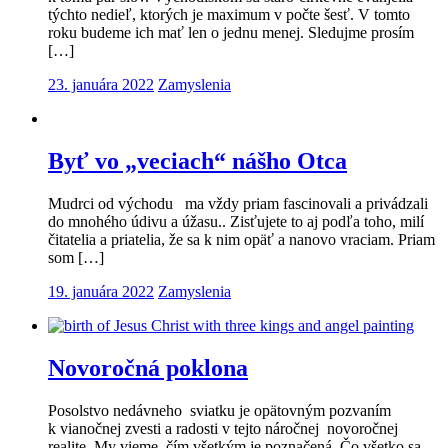
týchto nedieľ, ktorých je maximum v počte šesť. V tomto
roku budeme ich mať len o jednu menej. Sledujme prosím
[…]
23. januára 2022
Zamyslenia
Byť vo „veciach“ nášho Otca
Mudrci od východu ma vždy priam fascinovali a privádzali
do mnohého údivu a úžasu.. Zisťujete to aj podľa toho, milí
čitatelia a priatelia, že sa k nim opäť a nanovo vraciam. Priam
som […]
19. januára 2022
Zamyslenia
Novoročná poklona
Posolstvo nedávneho sviatku je opätovným pozvaním
k vianočnej zvesti a radosti v tejto náročnej novoročnej
realite. My vieme, čím všetkým je poznačená. Čo všetko sa