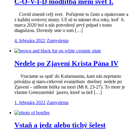
C-O-V-I-D modlitba mení svet I.
Covid zmenil celý svet. Počujeme to často a opakovane a
z každej svetovej strany. Už sú to takmer dva roky, keď 6.
marca 2020 bol u nás potvrdený prvý prípad s touto
diagnózou. Dovtedy sme o tom […]
4. februára 2022
Zamyslenia
Nedele po Zjavení Krista Pána IV
Vraciame sa opäť do Kafarnaumu, kam nás nepriamo
privádza aj staro-cirkevné evanjelium dnešnej nedele po
Zjavení – utíšenie búrky na mori (Mt 8, 23-27). To more je
vlastne Genezaretské jazero, ktoré sa tiež […]
1. februára 2022
Zamyslenia
Vstaň a jedz alebo tichý šelest