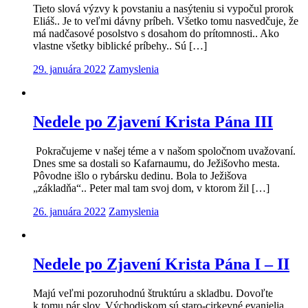
Tieto slová výzvy k povstaniu a nasýteniu si vypočul prorok
Eliáš.. Je to veľmi dávny príbeh. Všetko tomu nasvedčuje, že
má nadčasové posolstvo s dosahom do prítomnosti.. Ako
vlastne všetky biblické príbehy.. Sú […]
29. januára 2022
Zamyslenia
Nedele po Zjavení Krista Pána III
Pokračujeme v našej téme a v našom spoločnom uvažovaní.
Dnes sme sa dostali so Kafarnaumu, do Ježišovho mesta.
Pôvodne išlo o rybársku dedinu. Bola to Ježišova
„základňa“.. Peter mal tam svoj dom, v ktorom žil […]
26. januára 2022
Zamyslenia
Nedele po Zjavení Krista Pána I – II
Majú veľmi pozoruhodnú štruktúru a skladbu. Dovoľte
k tomu pár slov. Východiskom sú staro-cirkevné evanjelia