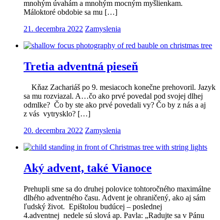
mnohým úvahám a mnohým mocným myšlienkam.
Máloktoré obdobie sa mu […]
21. decembra 2022
Zamyslenia
Tretia adventná pieseň
Kňaz Zachariáš po 9. mesiacoch konečne prehovoril. Jazyk
sa mu rozviazal. A…čo ako prvé povedal pod svojej dlhej
odmlke? Čo by ste ako prvé povedali vy? Čo by z nás a aj
z vás vytrysklo? […]
20. decembra 2022
Zamyslenia
Aký advent, také Vianoce
Prehupli sme sa do druhej polovice tohtoročného maximálne
dlhého adventného času. Advent je ohraničený, ako aj sám
ľudský život. Epištolou budúcej – poslednej
4.adventnej nedele sú slová ap. Pavla: „Radujte sa v Pánu