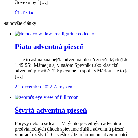
človeku byť […]
Čítať viac
Najnovšie články
Piata adventná pieseň
Je to asi najznámejšia adventná pieseň zo všetkých (Lk
1,45-55). Máme ju aj v našom Spevníku ako klasickú
adventnú pieseň č. 7. Spievame ju spolu s Máriou. Je to jej
[…]
22. decembra 2022
Zamyslenia
Štvrtá adventná pieseň
Poryvy neba a srdca V týchto posledných adventno-
predvianočných dňoch spievame ďalšiu adventnú pieseň,
v poradí už štvrtú. Čas ešte stále prítomného adventu patrí