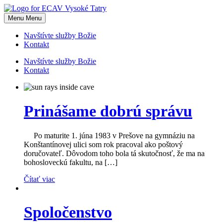
Skip
to
Menu
Menu
content
Navštívte služby Božie
Kontakt
Navštívte služby Božie
Kontakt
Prinášame dobrú správu
Po maturite 1. júna 1983 v Prešove na gymnáziu na
Konštantínovej ulici som rok pracoval ako poštový
doručovateľ. Dôvodom toho bola tá skutočnosť, že ma na
bohosloveckú fakultu, na […]
Čítať viac
Spoločenstvo