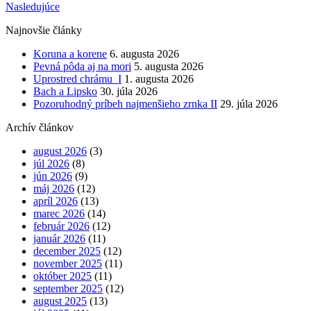
Nasledujúce
v
Najnovšie články
článkoch
Koruna a korene
6. augusta 2026
Pevná pôda aj na mori
5. augusta 2026
Uprostred chrámu I
1. augusta 2026
Bach a Lipsko
30. júla 2026
Pozoruhodný príbeh najmenšieho zrnka II
29. júla 2026
Archív článkov
august 2026
(3)
júl 2026
(8)
jún 2026
(9)
máj 2026
(12)
apríl 2026
(13)
marec 2026
(14)
február 2026
(12)
január 2026
(11)
december 2025
(12)
november 2025
(11)
október 2025
(11)
september 2025
(12)
august 2025
(13)