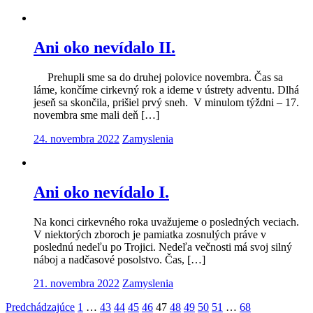
Ani oko nevídalo II.
Prehupli sme sa do druhej polovice novembra. Čas sa
láme, končíme cirkevný rok a ideme v ústrety adventu. Dlhá
jeseň sa skončila, prišiel prvý sneh. V minulom týždni – 17.
novembra sme mali deň […]
24. novembra 2022
Zamyslenia
Ani oko nevídalo I.
Na konci cirkevného roka uvažujeme o posledných veciach.
V niektorých zboroch je pamiatka zosnulých práve v
poslednú nedeľu po Trojici. Nedeľa večnosti má svoj silný
náboj a nadčasové posolstvo. Čas, […]
21. novembra 2022
Zamyslenia
Navigácia
Predchádzajúce
1
…
43
44
45
46
47
48
49
50
51
…
68