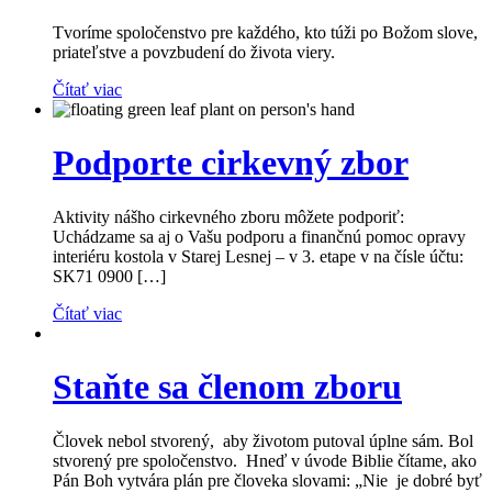
Tvoríme spoločenstvo pre každého, kto túži po Božom slove,
priateľstve a povzbudení do života viery.
Čítať viac
Podporte cirkevný zbor
Aktivity nášho cirkevného zboru môžete podporiť:
Uchádzame sa aj o Vašu podporu a finančnú pomoc opravy
interiéru kostola v Starej Lesnej – v 3. etape v na čísle účtu:
SK71 0900 […]
Čítať viac
Staňte sa členom zboru
Človek nebol stvorený, aby životom putoval úplne sám. Bol
stvorený pre spoločenstvo. Hneď v úvode Biblie čítame, ako
Pán Boh vytvára plán pre človeka slovami: „Nie je dobré byť