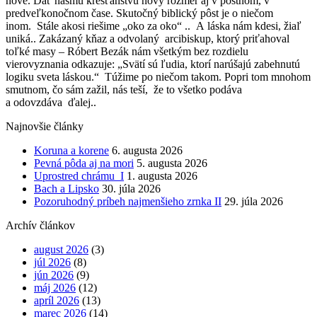
nové. Dať nášmu kresťanstvu nový rozmer aj v pôstnom, v
predveľkonočnom čase. Skutočný biblický pôst je o niečom
inom. Stále akosi riešime „oko za oko“ .. A láska nám kdesi, žiaľ
uniká.. Zakázaný kňaz a odvolaný arcibiskup, ktorý priťahoval
toľké masy – Róbert Bezák nám všetkým bez rozdielu
vierovyznania odkazuje: „Svätí sú ľudia, ktorí narúšajú zabehnutú
logiku sveta láskou.“
Túžime po niečom takom. Popri tom mnohom
smutnom, čo sám zažil, nás teší, že to všetko podáva
a odovzdáva ďalej..
Najnovšie články
Koruna a korene
6. augusta 2026
Pevná pôda aj na mori
5. augusta 2026
Uprostred chrámu I
1. augusta 2026
Bach a Lipsko
30. júla 2026
Pozoruhodný príbeh najmenšieho zrnka II
29. júla 2026
Archív článkov
august 2026
(3)
júl 2026
(8)
jún 2026
(9)
máj 2026
(12)
apríl 2026
(13)
marec 2026
(14)