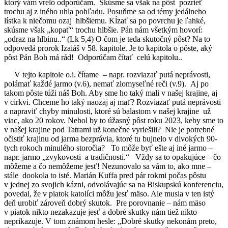
ktorý vám vrelo odporúčam. Skúsme sa však na pôst pozrieť
trochu aj z iného uhla pohľadu. Posuňme sa od témy jedálneho
lístka k niečomu ozaj hlbšiemu. Kĺzať sa po povrchu je ľahké,
skúsme však „kopať“ trochu hlbšie. Pán nám všetkým hovorí:
„odraz na hlbinu..“ (Lk 5,4) O čom je teda skutočný pôst? Na to
odpovedá prorok Izaiáš v 58. kapitole. Je to kapitola o pôste, aký
pôst Pán Boh má rád! Odporúčam čítať celú kapitolu..
V tejto kapitole o.i. čítame – napr. rozviazať putá neprávosti,
polámať každé jarmo (v.6), nemať zlomyseľné reči (v.9). Aj po
takom pôste túži náš Boh. Aby sme ho taký mali v našej krajine, aj
v cirkvi. Chceme ho taký naozaj aj mať? Rozviazať putá neprávosti
a napraviť chyby minulosti, ktoré sú balastom v našej krajine už
viac, ako 20 rokov. Nebol by to úžasný pôst roku 2023, keby sme to
v našej krajine pod Tatrami už konečne vyriešili? Nie je potrebné
očistiť krajinu od jarma bezprávia, ktoré tu bujnelo v divokých 90-
tych rokoch minulého storočia? To môže byť ešte aj iné jarmo –
napr. jarmo „zvykovosti a tradičnosti.“ Vždy sa to opakujúce – čo
môžeme a čo nemôžeme jesť! Nezunovalo sa vám to, ako mne –
stále dookola to isté. Marián Kuffa pred pár rokmi počas pôstu
v jednej zo svojich kázni, odvolávajúc sa na Biskupskú konferenciu,
povedal, že v piatok katolíci môžu jesť mäso. Ale musia v ten istý
deň urobiť zároveň dobrý skutok. Pre porovnanie – nám mäso
v piatok nikto nezakazuje jesť a dobré skutky nám tiež nikto
neprikazuje. V tom známom hesle: „Dobré skutky nekonám preto,