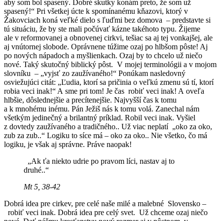
aby som bol spasený. Dobré skutky konám preto, že som už
spasený!“ Pri všetkej úcte k spomínanému kňazovi, ktorý v
Žakovciach koná veľké dielo s ľuďmi bez domova – predstavte si
tú situáciu, že by ste mali počúvať kázne takéhoto typu. Žijeme
ale v reformovanej a obnovenej cirkvi, tešiac sa aj tej vonkajšej, ale
aj vnútornej slobode. Oprávnene túžime ozaj po hlbšom pôste! Aj
po nových nápadoch a myšlienkach. Ozaj by to chcelo už niečo
nové. Taký skutočný biblický pôst. V mojej terminológii a v mojom
slovníku – „vyjsť zo zaužívaného!“ Ponúkam nasledovný
osviežujúci citát: „Ľudia, ktorí sa pričinia o veľkú zmenu sú tí, ktorí
robia veci inak!“ A sme pri tom! Je čas robiť veci inak! A oveľa
hlbšie, dôslednejšie a precítenejšie. Najvyšší čas k tomu
a k mnohému inému. Pán Ježiš nás k tomu volá. Zanechal nám
všetkým jedinečný a brilantný príklad. Robil veci inak. Vyšiel
z dovtedy zaužívaného a tradičného.. Už viac neplatí „oko za oko,
zub za zub..“ Logiku to síce má – oko za oko.. Nie všetko, čo má
logiku, je však aj správne. Práve naopak!
„Ak ťa niekto udrie po pravom líci, nastav aj to
druhé..“
Mt 5, 38-42
Dobrá idea pre cirkev, pre celé naše milé a malebné Slovensko –
robiť veci inak. Dobrá idea pre celý svet. Už chceme ozaj niečo