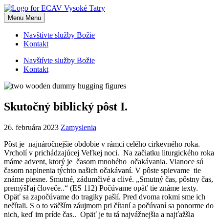
Skip
to
Menu
Menu
content
Navštívte služby Božie
Kontakt
Navštívte služby Božie
Kontakt
Skutočný biblický pôst I.
26. februára 2023
Zamyslenia
Pôst je najnáročnejšie obdobie v rámci celého cirkevného roka.
Vrcholí v prichádzajúcej Veľkej noci. Na začiatku liturgického roka
máme advent, ktorý je časom mnohého očakávania. Vianoce sú
časom naplnenia týchto našich očakávaní. V pôste spievame tie
známe piesne. Smutné, zádumčivé a clivé. „Smutný čas, pôstny čas,
premýšľaj človeče..“ (ES 112) Počúvame opäť tie známe texty.
Opäť sa započúvame do tragiky pašií. Pred dvoma rokmi sme ich
nečítali. S o to väčším záujmom pri čítaní a počúvaní sa ponorme do
nich, keď im príde čas.. Opäť je tu tá najvážnejšia a najťažšia