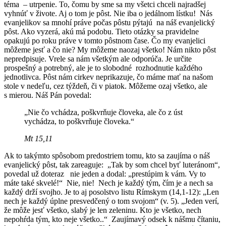
téma – utrpenie. To, čomu by sme sa my všetci chceli najradšej
vyhnúť v živote. Aj o tom je pôst. Nie iba o jedálnom lístku! Nás
evanjelikov sa mnohí práve počas pôstu pýtajú na náš evanjelický
pôst. Ako vyzerá, akú má podobu. Tieto otázky sa pravidelne
opakujú po roku práve v tomto pôstnom čase. Čo my evanjelici
môžeme jesť a čo nie? My môžeme naozaj všetko! Nám nikto pôst
nepredpisuje. Vrele sa nám všetkým ale odporúča. Je určite
prospešný a potrebný, ale je to slobodné rozhodnutie každého
jednotlivca. Pôst nám cirkev neprikazuje, čo máme mať na našom
stole v nedeľu, cez týždeň, či v piatok. Môžeme ozaj všetko, ale
s mierou. Náš Pán povedal:
„Nie čo vchádza, poškvrňuje človeka, ale čo z úst
vychádza, to poškvrňuje človeka.“
Mt 15,11
Ak to takýmto spôsobom predostriem tomu, kto sa zaujíma o náš
evanjelický pôst, tak zareaguje: „Tak by som chcel byť luteránom“,
povedal už doteraz nie jeden a dodal: „prestúpim k vám. Vy to
máte také skvelé!“ Nie, nie! Nech je každý tým, čím je a nech sa
každý drží svojho. Je to aj posolstvo listu Rímskym (14,1-12): „Len
nech je každý úplne presvedčený o tom svojom“ (v. 5). „Jeden verí,
že môže jesť všetko, slabý je len zeleninu. Kto je všetko, nech
nepohŕda tým, kto neje všetko..“ Zaujímavý odsek k nášmu čítaniu,