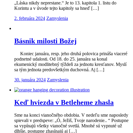
„Láska nikdy neprestane.“ Je to 13. kapitola 1. listu do
Korintu a v úvode tejto kapitoly sa hneď […]
2. februára 2024
Zamyslenia
Básnik milosti Božej
Koniec januára, resp. jeho druhá polovica prináša viaceré
podnetné udalosti. Od 18. do 25. januára sa konal
ekumenický modlitebný týždeň za jednotu kresťanov. Myslí
sa tým jednota predovšetkým duchovná. Aj […]
30. januára 2024
Zamyslenia
Keď hviezda v Betleheme zhasla
Sme na konci vianočného obdobia. V nedeľu sme naposledy
spievali v predspeve: „Ó, Ježiš, Tvoje narodenie.. “ Postupne
sa vypínajú všetky vianočné svetlá. Mnohé sú vypnuté už
dlhšie, postupne zhasínajú aj […]