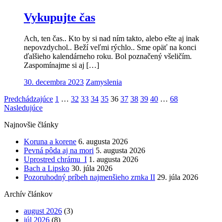
Vykupujte čas
Ach, ten čas.. Kto by si nad ním takto, alebo ešte aj inak
nepovzdychol.. Beží veľmi rýchlo.. Sme opäť na konci
ďalšieho kalendárneho roku. Bol poznačený všeličím.
Zaspomínajme si aj […]
30. decembra 2023
Zamyslenia
Navigácia
Predchádzajúce
1
…
32
33
34
35
36
37
38
39
40
…
68
Nasledujúce
v
Najnovšie články
článkoch
Koruna a korene
6. augusta 2026
Pevná pôda aj na mori
5. augusta 2026
Uprostred chrámu I
1. augusta 2026
Bach a Lipsko
30. júla 2026
Pozoruhodný príbeh najmenšieho zrnka II
29. júla 2026
Archív článkov
august 2026
(3)
júl 2026
(8)