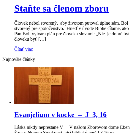
Staňte sa členom zboru
Človek nebol stvorený, aby životom putoval úplne sám. Bol
stvorený pre spoločenstvo. Hneď v úvode Biblie čítame, ako
Pán Boh vytvára plán pre človeka slovami: „Nie je dobré byť
človeku byť […]
Čítať viac
Najnovšie články
Evanjelium v kocke – J 3, 16
Láska nikdy neprestane V V našom Zborovom dome Eben
Ézer v Novom Smokovci visí biblický verš J 3,16 na