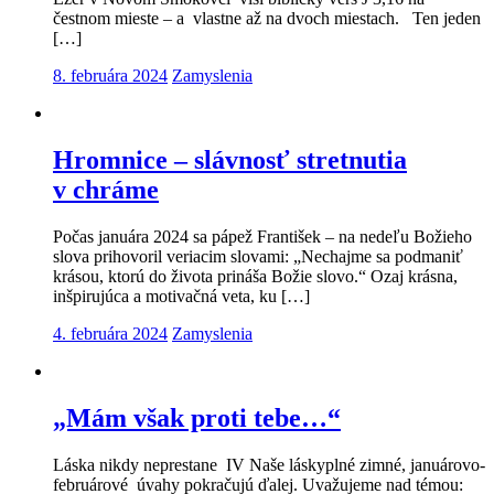
čestnom mieste – a vlastne až na dvoch miestach. Ten jeden
[…]
8. februára 2024
Zamyslenia
Hromnice – slávnosť stretnutia
v chráme
Počas januára 2024 sa pápež František – na nedeľu Božieho
slova prihovoril veriacim slovami: „Nechajme sa podmaniť
krásou, ktorú do života prináša Božie slovo.“ Ozaj krásna,
inšpirujúca a motivačná veta, ku […]
4. februára 2024
Zamyslenia
„Mám však proti tebe…“
Láska nikdy neprestane IV Naše láskyplné zimné, januárovo-
februárové úvahy pokračujú ďalej. Uvažujeme nad témou: