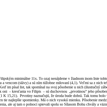
lipským minimálne 11x. To ozaj nenájdeme v žiadnom inom liste tohto
 a vencom (slávy) a sú ním túžobne milovaní (4,1). Veľmi sa z nich teš
eď im písal list, tak spomínal na svoj pôsobenie u nich (ilustračný zábe
k oni – kresťania vo Filipis – sú duchovnou „prvotinou“ jeho pôsoben
 (1 K 15,21). Prvotiny naznačujú, že úroda bude dobrá. Tak tomu bolo vo 
len tie najlepšie spomienky. Má o nich vysokú mienku. Pôsobenie medz
väzenia, ale aj tam o polnoci spievali spolu so Sílasom Bohu chvály a