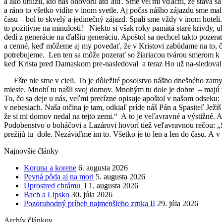
a ako ublížil, kto nás ohovoril atď atď. Sme veľmi vďační, že stáva s
a ráno to všetko vidíte v inom svetle. Aj počas nášho zájazdu sme ma
času – bol to skvelý a jedinečný zájazd. Spali sme vždy v inom hote
to pozitívne na minulosti! Niekto si však roky pamätá staré krivdy, u
dedí z generácie na ďalšiu generáciu. Apoštol sa nechcel takto pozerať
a cenné, keď môžeme aj my povedať, že v Kristovi zabúdame na to, čo 
potrebujeme. Len ten sa môže pozerať so žiariacou tvárou smerom k bu
keď Krista pred Damaskom pre-nasledoval a teraz Ho už na-sledoval
Ešte nie sme v cieli. To je dôležité posolstvo nášho dnešného zam
mieste. Mnohí tu našli svoj domov. Mnohým tu dole je dobre – majú vše
To, čo sa deje u nás, veľmi precízne opisuje apoštol v našom odseku
v nebesiach. Naša otčina je tam, odkiaľ príde náš Pán a Spasiteľ Je
že si mi domov nedal na tejto zemi.“ A to je veľavravné a výstižné.
Podobenstvo o boháčovi a Lazárovi hovorí tiež veľavravnou rečou: „Syn
prežijú tu dole. Nezáviďme im to. Všetko je to len a len do času. A v 
Najnovšie články
Koruna a korene
6. augusta 2026
Pevná pôda aj na mori
5. augusta 2026
Uprostred chrámu I
1. augusta 2026
Bach a Lipsko
30. júla 2026
Pozoruhodný príbeh najmenšieho zrnka II
29. júla 2026
Archív článkov