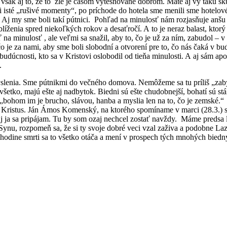
a však aj to, že to zlé je časom vytesňované dobrom. Máte aj vy takú s
li isté „rušivé momenty“, po príchode do hotela sme menili sme hotelov
li. Aj my sme boli takí pútnici. Pohľad na minulosť nám rozjasňuje an
blíženia spred niekoľkých rokov a desaťročí. A to je neraz balast, ktor
 na minulosť , ale veľmi sa snažil, aby to, čo je už za ním, zabudol – 
je za nami, aby sme boli slobodní a otvorení pre to, čo nás čaká v bu
dúcnosti, kto sa v Kristovi oslobodil od tieňa minulosti. A aj sám apoš
.
yslenia. Sme pútnikmi do večného domova. Nemôžeme sa tu príliš „za
tko, majú ešte aj nadbytok. Biedni sú ešte chudobnejší, bohatí sú stál
: „bohom im je brucho, slávou, hanba a myslia len na to, čo je zemské
žiš Kristus. Ján Ámos Komenský, na ktorého spomíname v marci (28.3.) 
 Aj ja sa pripájam. Tu by som ozaj nechcel zostať navždy. Máme predsa
u, rozpomeň sa, že si ty svoje dobré veci vzal zaživa a podobne Lazar z
hodine smrti sa to všetko otáča a mení v prospech tých mnohých biednych.