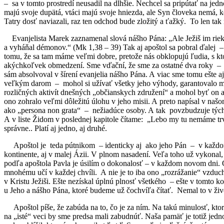
– sa v tomto prostredí neusadil na dlhšie. Nechcel sa pripútať na jedn
majú svoje dupätá, vtáci majú svoje hniezda, ale Syn človeka nemá, k
Tatry dosť naviazali, raz ten odchod bude zložitý a ťažký. To len tak 
Evanjelista Marek zaznamenal slová nášho Pána: „Ale Ježiš im riekol:
a vyháňal démonov.“ (Mk 1,38 – 39) Tak aj apoštol sa pobral ďalej – 
tomu, že sa tam máme veľmi dobre, pretože nás obklopujú ľudia, s kt
akýchkoľvek obmedzení. Sme vďační, že sme za ostatné dva roky – moh
sám absolvoval v šírení evanjelia nášho Pána. A viac sme tomu ešt
veľkým darom – mohol si užívať všetky jeho výhody, garantovalo mu 
rozličných aktivít dnešných „občianskych združení“ a mohol byť on 
ono zohralo veľmi dôležitú úlohu v jeho misii. A preto napísal v naš
ako „persona non grata“ – nežiadúce osoby. A tak povzbudzuje tých,
A v liste Židom v poslednej kapitole čítame: „Lebo my tu nemáme trv
správne.. Platí aj jedno, aj druhé.
Apoštol je teda pútnikom – identicky aj ako jeho Pán – v každom n
kontinente, aj v malej Ázii. V plnom nasadení. Veľa toho už vykonal, p
podľa apoštola Pavla je úsilím o dokonalosť – v každom novom dni. 
mnohému učí v každej chvíli. A nie je to iba ono „rozrážanie“ vzdu
v Kristu Ježiši. Ešte nezískal úplnú plnosť všetkého – ešte v tomto kon
u Jeho a nášho Pána, ktoré budeme už čochvíľa čítať. Nemal to v ži
Apoštol píše, že zabúda na to, čo je za ním. Na takú minulosť, k
na „isté“ veci by sme predsa mali zabudnúť. Naša pamäť je totiž jedn