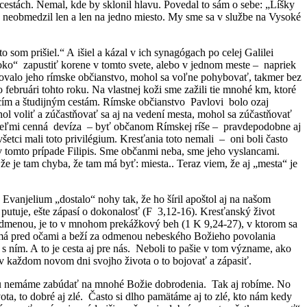
a cestách. Nemal, kde by sklonil hlavu. Povedal to sám o sebe: „Líšky
sa neobmedzil len a len na jedno miesto. My sme sa v službe na Vysoké
som prišiel.“ A išiel a kázal v ich synagógach po celej Galilei
boko“ zapustiť korene v tomto svete, alebo v jednom meste – napriek
oľovalo jeho rímske občianstvo, mohol sa voľne pohybovať, takmer bez
ebruári tohto roku. Na vlastnej koži sme zažili tie mnohé km, ktoré
cím a študijným cestám. Rímske občianstvo Pavlovi bolo ozaj
l voliť a zúčastňovať sa aj na vedení mesta, mohol sa zúčastňovať
la veľmi cenná devíza – byť občanom Rímskej ríše – pravdepodobne aj
etci mali toto privilégium. Kresťania toto nemali – oni boli často
v tomto prípade Filipis. Sme občanmi neba, sme jeho vyslancami.
 je tam chyba, že tam má byť: miesta.. Teraz viem, že aj „mesta“ je
anjelium „dostalo“ nohy tak, že ho šíril apoštol aj na našom
i, putuje, ešte zápasí o dokonalosť (F 3,12-16). Kresťanský život
 odmenou, je to v mnohom prekážkový beh (1 K 9,24-27), v ktorom sa
ľ má pred očami a beží za odmenou nebeského Božieho povolania
u s ním. A to je cesta aj pre nás. Neboli to pašie v tom význame, ako
 v každom novom dni svojho života o to bojovať a zápasiť.
lmu nemáme zabúdať na mnohé Božie dobrodenia. Tak aj robíme. No
ta, to dobré aj zlé. Často si dlho pamätáme aj to zlé, kto nám kedy