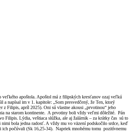
 veľkého apoštola. Apoštol má z filipských kresťanov ozaj veľkú
il a napísal im v 1. kapitole: „Som presvedčený, že Ten, ktorý
r z Filipis, apríl 2025). Oni sú vlastne akousi „prvotinou“ jeho
ia na starom kontinente. A prvotiny boli vždy veľmi dôležité. Pán
Filipis. Lýdia, veštiaca slúžka, ale aj žalárnik – za krátky čas sú to
i nimi bola jedna radosť. A vždy mu vo väzení podskočilo srdce, keď
 väzni ich počúvali (Sk 16,25-34). Napriek mnohému tomu pozitívnemu