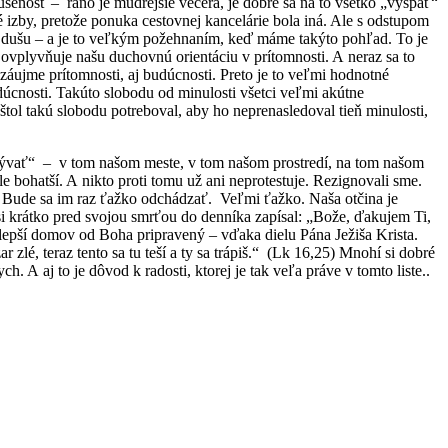
kúsenosť – ráno je múdrejšie večera, je dobré sa na to všetko „vyspať“
é izby, pretože ponuka cestovnej kancelárie bola iná. Ale s odstupom
šu dušu – a je to veľkým požehnaním, keď máme takýto pohľad. To je
ý ovplyvňuje našu duchovnú orientáciu v prítomnosti. A neraz sa to
v záujme prítomnosti, aj budúcnosti. Preto je to veľmi hodnotné
dúcnosti. Takúto slobodu od minulosti všetci veľmi akútne
tol takú slobodu potreboval, aby ho neprenasledoval tieň minulosti,
bývať“ – v tom našom meste, v tom našom prostredí, na tom našom
e bohatší. A nikto proti tomu už ani neprotestuje. Rezignovali sme.
.“ Bude sa im raz ťažko odchádzať. Veľmi ťažko. Naša otčina je
si krátko pred svojou smrťou do denníka zapísal: „Bože, ďakujem Ti,
 lepší domov od Boha pripravený – vďaka dielu Pána Ježiša Krista.
lé, teraz tento sa tu teší a ty sa trápiš.“ (Lk 16,25) Mnohí si dobré
 A aj to je dôvod k radosti, ktorej je tak veľa práve v tomto liste..