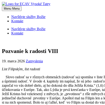
Skip
to
Menu
Menu
content
Navštívte služby Božie
Kontakt
Navštívte služby Božie
Kontakt
Pozvanie k radosti VIII
19. marca 2026
Zamyslenia
List Filipským, list radosti
Slovo radosť sa v rôznych obmenách (radovať sa) spomína v liste Fi
a úprimnú radosť. V úvode 4. kapitoly im napísal, že sú jeho radosťou
započal vo vás dobré dielo, aj ho dokoná do dňa Ježiša Krista.“ (1,6) K
účinkovania v Európe. Tak, ako Lýdia je prvá kresťanka v Európe, ta
Ježiš Kristus bol vzkriesený z mŕtvych, je „prvotinou“ z ríše mŕtvych
jedinečné duchovné prvotiny v Európe. Apoštol mal na Filipis len a 
si na nich spomenul. Bolo to aj ťažké, keď vo Filipis sa dostal do 