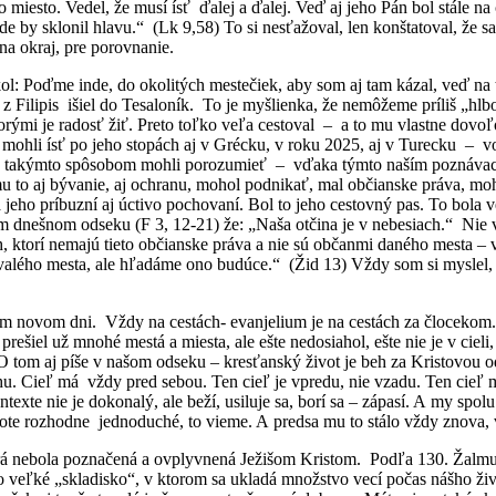
o miesto. Vedel, že musí ísť ďalej a ďalej. Veď aj jeho Pán bol stále n
de by sklonil hlavu.“ (Lk 9,58) To si nesťažoval, len konštatoval, že 
na okraj, pre porovnanie.
 Poďme inde, do okolitých mestečiek, aby som aj tam kázal, veď na to 
z Filipis išiel do Tesaloník. To je myšlienka, že nemôžeme príliš „hl
orými je radosť žiť. Preto toľko veľa cestoval – a to mu vlastne dov
li ísť po jeho stopách aj v Grécku, v roku 2025, aj v Turecku – vo f
e aj takýmto spôsobom mohli porozumieť – vďaka týmto naším poznáva
to aj bývanie, aj ochranu, mohol podnikať, mal občianske práva, moho
a jeho príbuzní aj úctivo pochovaní. Bol to jeho cestovný pas. To bo
om dnešnom odseku (F 3, 12-21) že: „Naša otčina je v nebesiach.“ Nie vš
 ktorí nemajú tieto občianske práva a nie sú občanmi daného mesta – 
alého mesta, ale hľadáme ono budúce.“ (Žid 13) Vždy som si myslel, že
ovom dni. Vždy na cestách- evanjelium je na cestách za člocekom. Ev
rešiel už mnohé mestá a miesta, ale ešte nedosiahol, ešte nie je v ciel
O tom aj píše v našom odseku – kresťanský život je beh za Kristovou
chu. Cieľ má vždy pred sebou. Ten cieľ je vpredu, nie vzadu. Ten cie
texte nie je dokonalý, ale beží, usiluje sa, borí sa – zápasí. A my spol
vote rozhodne jednoduché, to vieme. A predsa mu to stálo vždy znova,
torá nebola poznačená a ovplyvnená Ježišom Kristom. Podľa 130. Ža
o veľké „skladisko“, v ktorom sa ukladá množstvo vecí počas nášho živo