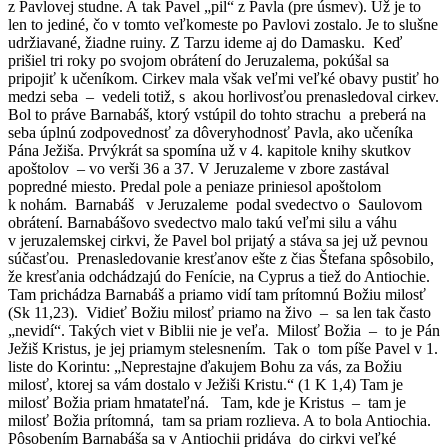
z Pavlovej studne. A tak Pavel „pil“ z Pavla (pre úsmev). Už je to
len to jediné, čo v tomto veľkomeste po Pavlovi zostalo. Je to slušne
udržiavané, žiadne ruiny. Z Tarzu ideme aj do Damasku. Keď
prišiel tri roky po svojom obrátení do Jeruzalema, pokúšal sa
pripojiť k učeníkom. Cirkev mala však veľmi veľké obavy pustiť ho
medzi seba – vedeli totiž, s akou horlivosťou prenasledoval cirkev.
Bol to práve Barnabáš, ktorý vstúpil do tohto strachu a preberá na
seba úplnú zodpovednosť za dôveryhodnosť Pavla, ako učeníka
Pána Ježiša. Prvýkrát sa spomína už v 4. kapitole knihy skutkov
apoštolov – vo verši 36 a 37. V Jeruzaleme v zbore zastával
popredné miesto. Predal pole a peniaze priniesol apoštolom
k nohám. Barnabáš v Jeruzaleme podal svedectvo o Saulovom
obrátení. Barnabášovo svedectvo malo takú veľmi silu a váhu
v jeruzalemskej cirkvi, že Pavel bol prijatý a stáva sa jej už pevnou
súčasťou. Prenasledovanie kresťanov ešte z čias Štefana spôsobilo,
že kresťania odchádzajú do Fenície, na Cyprus a tiež do Antiochie.
Tam prichádza Barnabáš a priamo vidí tam prítomnú Božiu milosť
(Sk 11,23). Vidieť Božiu milosť priamo na živo – sa len tak často
„nevidí“. Takých viet v Biblii nie je veľa. Milosť Božia – to je Pán
Ježiš Kristus, je jej priamym stelesnením. Tak o tom píše Pavel v 1.
liste do Korintu: „Neprestajne ďakujem Bohu za vás, za Božiu
milosť, ktorej sa vám dostalo v Ježiši Kristu.“ (1 K 1,4) Tam je
milosť Božia priam hmatateľná. Tam, kde je Kristus – tam je
milosť Božia prítomná, tam sa priam rozlieva. A to bola Antiochia.
Pôsobením Barnabáša sa v Antiochii pridáva do cirkvi veľké