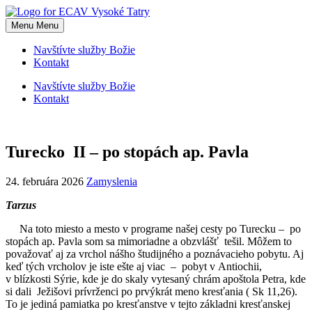
Skip
to
Menu
Menu
content
Navštívte služby Božie
Kontakt
Navštívte služby Božie
Kontakt
Turecko II – po stopách ap. Pavla
24. februára 2026
Zamyslenia
Tarzus
Na toto miesto a mesto v programe našej cesty po Turecku – po
stopách ap. Pavla som sa mimoriadne a obzvlášť tešil. Môžem to
považovať aj za vrchol nášho študijného a poznávacieho pobytu. Aj
keď tých vrcholov je iste ešte aj viac – pobyt v Antiochii,
v blízkosti Sýrie, kde je do skaly vytesaný chrám apoštola Petra, kde
si dali Ježišovi prívrženci po prvýkrát meno kresťania ( Sk 11,26).
To je jediná pamiatka po kresťanstve v tejto základni kresťanskej