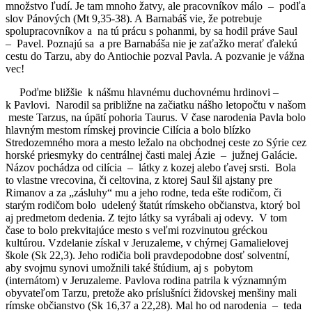
množstvo ľudí. Je tam mnoho žatvy, ale pracovníkov málo – podľa
slov Pánových (Mt 9,35-38). A Barnabáš vie, že potrebuje
spolupracovníkov a na tú prácu s pohanmi, by sa hodil práve Saul
– Pavel. Poznajú sa a pre Barnabáša nie je zaťažko merať ďalekú
cestu do Tarzu, aby do Antiochie pozval Pavla. A pozvanie je vážna
vec!
Poďme bližšie k nášmu hlavnému duchovnému hrdinovi –
k Pavlovi. Narodil sa približne na začiatku nášho letopočtu v našom
meste Tarzus, na úpätí pohoria Taurus. V čase narodenia Pavla bolo
hlavným mestom rímskej provincie Cilícia a bolo blízko
Stredozemného mora a mesto ležalo na obchodnej ceste zo Sýrie cez
horské priesmyky do centrálnej časti malej Ázie – južnej Galácie.
Názov pochádza od cilícia – látky z kozej alebo ťavej srsti. Bola
to vlastne vrecovina, či celtovina, z ktorej Saul šil ajstany pre
Rimanov a za „zásluhy“ mu a jeho rodne, teda ešte rodičom, či
starým rodičom bolo udelený štatút rímskeho občianstva, ktorý bol
aj predmetom dedenia. Z tejto látky sa vyrábali aj odevy. V tom
čase to bolo prekvitajúce mesto s veľmi rozvinutou gréckou
kultúrou. Vzdelanie získal v Jeruzaleme, v chýrnej Gamalielovej
škole (Sk 22,3). Jeho rodičia boli pravdepodobne dosť solventní,
aby svojmu synovi umožnili také štúdium, aj s pobytom
(internátom) v Jeruzaleme. Pavlova rodina patrila k významným
obyvateľom Tarzu, pretože ako príslušníci židovskej menšiny mali
rímske občianstvo (Sk 16,37 a 22,28). Mal ho od narodenia – teda