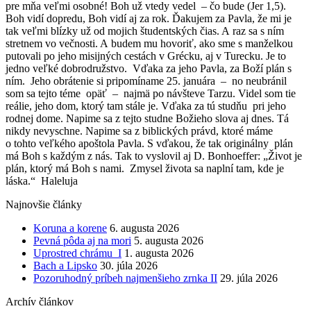
pre mňa veľmi osobné! Boh už vtedy vedel – čo bude (Jer 1,5).
Boh vidí dopredu, Boh vidí aj za rok. Ďakujem za Pavla, že mi je
tak veľmi blízky už od mojich študentských čias. A raz sa s ním
stretnem vo večnosti. A budem mu hovoriť, ako sme s manželkou
putovali po jeho misijných cestách v Grécku, aj v Turecku. Je to
jedno veľké dobrodružstvo. Vďaka za jeho Pavla, za Boží plán s
ním. Jeho obrátenie si pripomíname 25. januára – no neubránil
som sa tejto téme opäť – najmä po návšteve Tarzu. Videl som tie
reálie, jeho dom, ktorý tam stále je. Vďaka za tú studňu pri jeho
rodnej dome. Napime sa z tejto studne Božieho slova aj dnes. Tá
nikdy nevyschne. Napime sa z biblických právd, ktoré máme
o tohto veľkého apoštola Pavla. S vďakou, že tak originálny plán
má Boh s každým z nás. Tak to vyslovil aj D. Bonhoeffer: „Život je
plán, ktorý má Boh s nami. Zmysel života sa naplní tam, kde je
láska.“ Haleluja
Najnovšie články
Koruna a korene
6. augusta 2026
Pevná pôda aj na mori
5. augusta 2026
Uprostred chrámu I
1. augusta 2026
Bach a Lipsko
30. júla 2026
Pozoruhodný príbeh najmenšieho zrnka II
29. júla 2026
Archív článkov