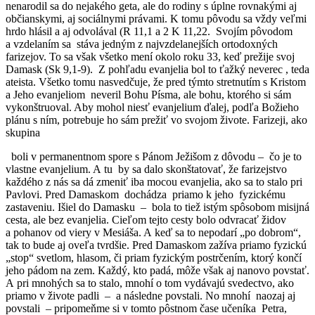
nenarodil sa do nejakého geta, ale do rodiny s úplne rovnakými aj
občianskymi, aj sociálnymi právami. K tomu pôvodu sa vždy veľmi
hrdo hlásil a aj odvolával (R 11,1 a 2 K 11,22. Svojím pôvodom
a vzdelaním sa stáva jedným z najvzdelanejších ortodoxných
farizejov. To sa však všetko mení okolo roku 33, keď prežije svoj
Damask (Sk 9,1-9). Z pohľadu evanjelia bol to ťažký neverec , teda
ateista. Všetko tomu nasvedčuje, že pred týmto stretnutím s Kristom
a Jeho evanjeliom neveril Bohu Písma, ale bohu, ktorého si sám
vykonštruoval. Aby mohol niesť evanjelium ďalej, podľa Božieho
plánu s ním, potrebuje ho sám prežiť vo svojom živote. Farizeji, ako
skupina
boli v permanentnom spore s Pánom Ježišom z dôvodu – čo je to
vlastne evanjelium. A tu by sa dalo skonštatovať, že farizejstvo
každého z nás sa dá zmeniť iba mocou evanjelia, ako sa to stalo pri
Pavlovi. Pred Damaskom dochádza priamo k jeho fyzickému
zastaveniu. Išiel do Damasku – bola to tiež istým spôsobom misijná
cesta, ale bez evanjelia. Cieľom tejto cesty bolo odvracať židov
a pohanov od viery v Mesiáša. A keď sa to nepodarí „po dobrom“,
tak to bude aj oveľa tvrdšie. Pred Damaskom zažíva priamo fyzickú
„stop“ svetlom, hlasom, či priam fyzickým postrčením, ktorý končí
jeho pádom na zem. Každý, kto padá, môže však aj nanovo povstať.
A pri mnohých sa to stalo, mnohí o tom vydávajú svedectvo, ako
priamo v živote padli – a následne povstali. No mnohí naozaj aj
povstali – pripomeňme si v tomto pôstnom čase učeníka Petra,