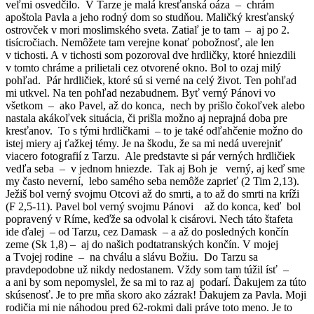
veľmi osvedčilo. V Tarze je malá kresťanská oáza – chrám
apoštola Pavla a jeho rodný dom so studňou. Maličký kresťanský
ostrovček v mori moslimského sveta. Zatiaľ je to tam – aj po 2.
tisícročiach. Nemôžete tam verejne konať pobožnosť, ale len
v tichosti. A v tichosti som pozoroval dve hrdličky, ktoré hniezdili
v tomto chráme a prilietali cez otvorené okno. Bol to ozaj milý
pohľad. Pár hrdličiek, ktoré sú si verné na celý život. Ten pohľad
mi utkvel. Na ten pohľad nezabudnem. Byť verný Pánovi vo
všetkom – ako Pavel, až do konca, nech by prišlo čokoľvek alebo
nastala akákoľvek situácia, či prišla možno aj neprajná doba pre
kresťanov. To s tými hrdličkami – to je také odľahčenie možno do
istej miery aj ťažkej témy. Je na škodu, že sa mi nedá uverejniť
viacero fotografií z Tarzu. Ale predstavte si pár verných hrdličiek
vedľa seba – v jednom hniezde. Tak aj Boh je verný, aj keď sme
my často neverní, lebo samého seba nemôže zaprieť (2 Tim 2,13).
Ježiš bol verný svojmu Otcovi až do smrti, a to až do smrti na kríži
(F 2,5-11). Pavel bol verný svojmu Pánovi až do konca, keď bol
popravený v Ríme, keďže sa odvolal k cisárovi. Nech táto štafeta
ide ďalej – od Tarzu, cez Damask – a až do posledných končín
zeme (Sk 1,8) – aj do našich podtatranských končín. V mojej
a Tvojej rodine – na chválu a slávu Božiu. Do Tarzu sa
pravdepodobne už nikdy nedostanem. Vždy som tam túžil ísť –
a ani by som nepomyslel, že sa mi to raz aj podarí. Ďakujem za túto
skúsenosť. Je to pre mňa skoro ako zázrak! Ďakujem za Pavla. Moji
rodičia mi nie náhodou pred 62-rokmi dali práve toto meno. Je to