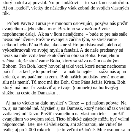
ktorý padol a aj povstal. No pri Judášovi – to sa už neuskutočnilo.
Aj on „padol“, všetky tie následky však zobral do svojich vlastných
rúk.
Príbeh Pavla z Tarzu je v mnohom oslovujúci, pozýva nás prežiť
evanjelium – jeho silu a moc. Bez toho sa v našom živote
nepohneme ďalej. Ak sa v ňom nenájdeme – bude to pre nás stále
neosobné učenie. Prežitie evanjelia začína tým, že stretávame
celkom iného Pána Boha, ako sme si Ho predstavovali, alebo aj
vykonštruovali vo svojej mysli a fantázii. A tie naše predstavy sú
neraz na míle vzdialené skutočnému obrazu Boha. Evanjelium
začína tak, že stretávame Boha, ktorý sa stáva naším osobným
Bohom. Ten Boh, ktorý hovorí aj také veci, ktoré neraz nechceme
počuť – a keď je to potrebné – a inak to nejde – zráža nás aj na
kolená, a my padáme na zem. Boh našich predstáv nemá moc ani
silu nás meniť. Tú moc má iba Boh, Otec Pána Ježiša Krista. Boh,
ktorý má moc ťa zastaviť aj v tvojej (domnele) najhorlivejšej
službe na ceste do Damasku…
Aj na to všetko sa dalo myslieť v Tarze – pri našom pobyte. Na
to, aj na mnohé iné. Myslieť aj na Damask, ktorý nebol až tak veľmi
vzdialený od Tarzu. Prežiť evanjelium na vlastnom tele – prežiť
evanjelium vo svojom srdci. Tieto biblické zájazdy môžu byť veľmi
nápomocné! Iste, nie sú všeliekom, ani záchranou, ale vidieť tie
reálie, aj po 2.000 rokoch – je to veľmi užitočné. Mne osobne sa to