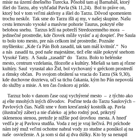
misie na území dnešného Turecka. Pôsobil tam aj Barnabáš, ktorý
išiel do Tarzu, aby vyhľadal Pavla (Sk 11,24). Bol to práve on,
ktorý bol v tom veľmi aktívny a išiel do Tarzu. Dôvod spomeniem
trochu neskôr. Tak sme do Tarzu išli aj my, v našej skupine. Našu
cestu lemovalo vysoké a masívne pohorie Taurus, pokryté ešte
belobou snehu. Tarzus leží na pobreží Stredozemného mora –
jedinečné prostredie, kde človek môže vyrásť a aj dospieť. Pre Saula
to bolo toto mesto, pre nás celkom iné prostredie. Poznáte
myšlienku: „Kde ťa Pán Boh zasadil, tak tam máš kvitnúť.“ No
a nás zasadil tu, pod naše majestátne, tiež ešte stále pokryté snehom
Vysoké Tatry. A Saula „zasadil“ do Tarzu. Bolo to helénske
mesto, centrum vzdelania, filozofie a kultúry. Miešali sa tam aj rôzne
kultúry. Saul vyrastal ako Žid, bol vychovaný v gréckom prostredí
a rímsky občan. Po svojom obrátení sa vracia do Tarzu (Sk 9,30),
kde duchovne dozrieva, učí sa tichu čakania, kým ho Pán nepovolá
do služby a misie. A ten čas čoskoro aj príde.
Tarzuz bolo v danom čase ozaj vychýrené mesto – z týchto ako
aj ešte mnohých iných dôvodov. Poďme teda do Tarzu Saulových –
Pavlových čias. Našli sme v ňom kresťanský kostolík ap. Pavla
(ilustračný záber) a nie ďaleko aj jeho rodný pod, prikrytý
sklenenou stenou, pretože je nižšie pod úrovňou mesta. A hneď
vedľa je aj Pavlova studňa. Voda z nej je vraj liečivá. Pri príchode
nám istý muž veľmi ochotne nabral vody zo studne a ponúkol aj na
naše osvieženie. A ja som si dal aj dva dúšky. Kto by sa nenapil