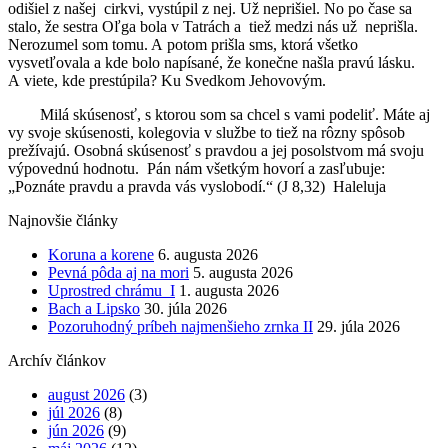
odišiel z našej cirkvi, vystúpil z nej. Už neprišiel. No po čase sa
stalo, že sestra Oľga bola v Tatrách a tiež medzi nás už neprišla.
Nerozumel som tomu. A potom prišla sms, ktorá všetko
vysvetľovala a kde bolo napísané, že konečne našla pravú lásku.
A viete, kde prestúpila? Ku Svedkom Jehovovým.
Milá skúsenosť, s ktorou som sa chcel s vami podeliť. Máte aj
vy svoje skúsenosti, kolegovia v službe to tiež na rôzny spôsob
prežívajú. Osobná skúsenosť s pravdou a jej posolstvom má svoju
výpovednú hodnotu. Pán nám všetkým hovorí a zasľubuje:
„Poznáte pravdu a pravda vás vyslobodí.“ (J 8,32) Haleluja
Najnovšie články
Koruna a korene
6. augusta 2026
Pevná pôda aj na mori
5. augusta 2026
Uprostred chrámu I
1. augusta 2026
Bach a Lipsko
30. júla 2026
Pozoruhodný príbeh najmenšieho zrnka II
29. júla 2026
Archív článkov
august 2026
(3)
júl 2026
(8)
jún 2026
(9)