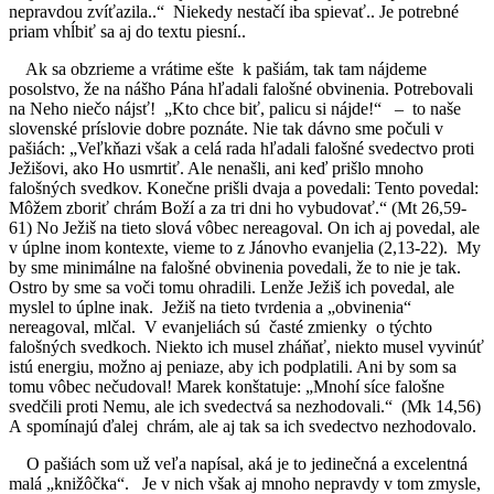
nepravdou zvíťazila..“ Niekedy nestačí iba spievať.. Je potrebné
priam vhĺbiť sa aj do textu piesní..
Ak sa obzrieme a vrátime ešte k pašiám, tak tam nájdeme
posolstvo, že na nášho Pána hľadali falošné obvinenia. Potrebovali
na Neho niečo nájsť! „Kto chce biť, palicu si nájde!“ – to naše
slovenské príslovie dobre poznáte. Nie tak dávno sme počuli v
pašiách: „Veľkňazi však a celá rada hľadali falošné svedectvo proti
Ježišovi, ako Ho usmrtiť. Ale nenašli, ani keď prišlo mnoho
falošných svedkov. Konečne prišli dvaja a povedali: Tento povedal:
Môžem zboriť chrám Boží a za tri dni ho vybudovať.“ (Mt 26,59-
61) No Ježiš na tieto slová vôbec nereagoval. On ich aj povedal, ale
v úplne inom kontexte, vieme to z Jánovho evanjelia (2,13-22). My
by sme minimálne na falošné obvinenia povedali, že to nie je tak.
Ostro by sme sa voči tomu ohradili. Lenže Ježiš ich povedal, ale
myslel to úplne inak. Ježiš na tieto tvrdenia a „obvinenia“
nereagoval, mlčal. V evanjeliách sú časté zmienky o týchto
falošných svedkoch. Niekto ich musel zháňať, niekto musel vyvinúť
istú energiu, možno aj peniaze, aby ich podplatili. Ani by som sa
tomu vôbec nečudoval! Marek konštatuje: „Mnohí síce falošne
svedčili proti Nemu, ale ich svedectvá sa nezhodovali.“ (Mk 14,56)
A spomínajú ďalej chrám, ale aj tak sa ich svedectvo nezhodovalo.
O pašiách som už veľa napísal, aká je to jedinečná a excelentná
malá „knižôčka“. Je v nich však aj mnoho nepravdy v tom zmysle,