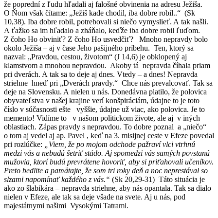
že poprední z ľudu hľadali aj falošné obvinenia na adresu Ježiša.
O Ňom však čítame: „Ježiš kade chodil, iba dobre robil..“ (Sk
10,38). Iba dobre robil, potrebovali si niečo vymyslieť. A tak našli.
A ťažko sa im hľadalo a zháňalo, keďže iba dobre robil ľuďom.
Z čoho Ho obviniť? Z čoho Ho usvedčiť? Mnoho nepravdy bolo
okolo Ježiša – aj v čase Jeho pašijného príbehu. Ten, ktorý sa
nazval: „Pravdou, cestou, životom“ (J 14,6) je obklopený aj
klamstvom a mnohou nepravdou. Akoby tá nepravda číhala priam
pri dverách. A tak sa to deje aj dnes. Vtedy – a dnes! Nepravda
striehne hneď pri „Dverách pravdy.“ Chce nás prevalcovať. Tak sa
deje na Slovensku. A nielen u nás. Donedávna platilo, že polovica
obyvateľstva v našej krajine verí konšpiráciám, údajne to je toto
číslo v súčasnosti ešte vyššie, údajne už viac, ako polovica. Je to
memento! Vidíme to v našom politickom živote, ale aj v iných
oblastiach. Zápas pravdy s nepravdou. To dobre poznal a „niečo“
o tom aj vedel aj ap. Pavel , keď na 3. misijnej ceste v Efeze povedal
pri rozlúčke:
„Viem, že po mojom odchode pažraví vlci vtrhnú
medzi vás a nebudú šetriť stádo. Aj spomedzi vás samých povstanú
mužovia, ktorí budú prevrátene hovoriť, aby si priťahovali učeníkov.
Preto bedlite a pamätajte, že som tri roky deň a noc neprestával so
slzami napomínať každého z vás.“
(Sk 20,29-31) Táto situácia je
ako zo šlabikára – nepravda striehne, aby nás opantala. Tak sa dialo
nielen v Efeze, ale tak sa deje všade na svete. Aj u nás, pod
majestátnymi našimi Vysokými Tatrami.