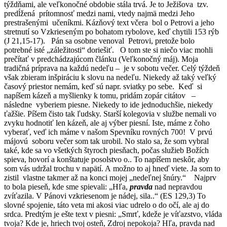
týždňami, ale veľkonočné obdobie stála trvá. Je to Ježišova tzv.
predĺžená prítomnosť medzi nami, vtedy najmä medzi Jeho
prestrašenými učeníkmi. Kázňový text včera bol o Petrovi a jeho
stretnutí so Vzkrieseným po bohatom rybolove, keď chytili 153 rýb
(J 21,15-17). Pán sa osobne venoval Petrovi, pretože bolo
potrebné isté „záležitosti“ doriešiť. O tom ste si niečo viac mohli
prečítať v predchádzajúcom článku (Veľkonočný máj). Moja
tradičná príprava na každú nedeľu – je v sobotu večer. Celý týždeň
však zbieram inšpiráciu k slovu na nedeľu. Niekedy až taký veľký
časový priestor nemám, keď sú napr. sviatky po sebe. Keď si
napíšem kázeň a myšlienky k tomu, pridám zopár citátov –
následne vyberiem piesne. Niekedy to ide jednoduchšie, niekedy
ťažšie. Píšem čisto tak ľudsky. Starší kolegovia v službe nemali vo
zvyku hodnotiť len kázeň, ale aj výber piesní. Iste, máme z čoho
vyberať, veď ich máme v našom Spevníku rovných 700! V prvú
májovú soboru večer som tak urobil. No stalo sa, že som vybral
také, kde sa vo všetkých štyroch piesňach, počas služieb Božích
spieva, hovorí a konštatuje posolstvo o.. To napíšem neskôr, aby
som vás udržal trochu v napätí. A možno to aj hneď viete. Ja som to
zistil vlastne takmer až na konci mojej „nedeľnej šnúry.“ Najprv
to bola pieseň, kde sme spievali: „Hľa,
pravda
nad nepravdou
zvíťazila. V Pánovi vzkriesenom je nádej, sila..“ (ES 129,3) To
slovné spojenie, táto veta mi akosi viac udrelo o do očí, ale aj do
srdca. Predtým je ešte text v piesni: „Smrť, kdeže je víťazstvo, vláda
tvoja? Kde je, hriech tvoj osteň, Zdroj nepokoja? Hľa, pravda nad