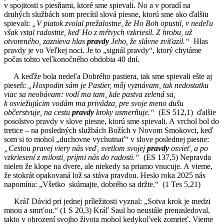
v spojitosti s piesňami, ktoré sme spievali. No a v poradí na
druhých službách som precítil slová piesne, ktorú sme ako ďalšiu
spievali:
„V piatok zvolal prežalostne, že Ho Boh opustil, v nedeľu
však vstal radostne, keď Ho z mŕtvych vzkriesil. Z hrobu, už
otvoreného, zaznieva hlas
pravdy
Jeho, že slávne zvíťazil.“
Hlas
pravdy je vo Veľkej noci. Je to „signál pravdy“, ktorý chytáme
počas tohto veľkonočného obdobia 40 dní.
A keďže bola nedeľa Dobrého pastiera, tak sme spievali ešte aj
pieseň:
„Hospodin sám je Pastier, môj vyznávam, tak nedostatku
viac sa neobávam: vodí ma tam, kde pastva zelená sa,
k osviežujúcim vodám ma privádza, pre svoje meno dušu
občerstvuje, na cestu
pravdy
kroky usmerňuje.“
(ES 512,1) ďalšie
posolstvo pravdy v slove piesne, ktorú sme spievali. A vrchol bol do
tretice – na posledných službách Božích v Novom Smokovci, keď
som si to mohol „duchovne vychutnať“ v slove poslednej piesne:
„Cestou pravej viery nás veď, svetlom svojej
pravdy
osvieť, a po
vzkriesení z milosti, prijmi nás do radosti.“
(ES 137,5) Nepravda
nielen že klope na dvere, ale niekedy sa priamo vnucuje. A vieme,
že stokrát opakovaná lož sa stáva pravdou. Heslo roka 2025 nás
napomína: „Všetko skúmajte, dobrého sa držte.“ (1 Tes 5,21)
Kráľ Dávid pri jednej príležitosti vyznal: „Sotva krok je medzi
mnou a smrťou.“ (1 S 20,3) Kráľ Saul ho neustále prenasledoval,
takto v ohrození svojho života mohol kedykoľvek zomrieť. Vieme