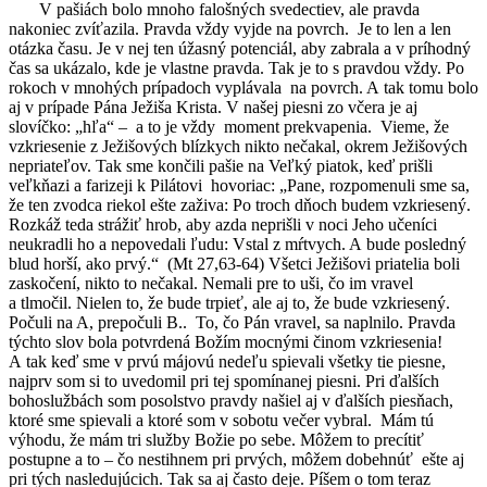
V pašiách bolo mnoho falošných svedectiev, ale pravda
nakoniec zvíťazila. Pravda vždy vyjde na povrch. Je to len a len
otázka času. Je v nej ten úžasný potenciál, aby zabrala a v príhodný
čas sa ukázalo, kde je vlastne pravda. Tak je to s pravdou vždy. Po
rokoch v mnohých prípadoch vyplávala na povrch. A tak tomu bolo
aj v prípade Pána Ježiša Krista. V našej piesni zo včera je aj
slovíčko: „hľa“ – a to je vždy moment prekvapenia. Vieme, že
vzkriesenie z Ježišových blízkych nikto nečakal, okrem Ježišových
nepriateľov. Tak sme končili pašie na Veľký piatok, keď prišli
veľkňazi a farizeji k Pilátovi hovoriac: „Pane, rozpomenuli sme sa,
že ten zvodca riekol ešte zaživa: Po troch dňoch budem vzkriesený.
Rozkáž teda strážiť hrob, aby azda neprišli v noci Jeho učeníci
neukradli ho a nepovedali ľudu: Vstal z mŕtvych. A bude posledný
blud horší, ako prvý.“ (Mt 27,63-64) Všetci Ježišovi priatelia boli
zaskočení, nikto to nečakal. Nemali pre to uši, čo im vravel
a tlmočil. Nielen to, že bude trpieť, ale aj to, že bude vzkriesený.
Počuli na A, prepočuli B.. To, čo Pán vravel, sa naplnilo. Pravda
týchto slov bola potvrdená Božím mocnými činom vzkriesenia!
A tak keď sme v prvú májovú nedeľu spievali všetky tie piesne,
najprv som si to uvedomil pri tej spomínanej piesni. Pri ďalších
bohoslužbách som posolstvo pravdy našiel aj v ďalších piesňach,
ktoré sme spievali a ktoré som v sobotu večer vybral. Mám tú
výhodu, že mám tri služby Božie po sebe. Môžem to precítiť
postupne a to – čo nestihnem pri prvých, môžem dobehnúť ešte aj
pri tých nasledujúcich. Tak sa aj často deje. Píšem o tom teraz