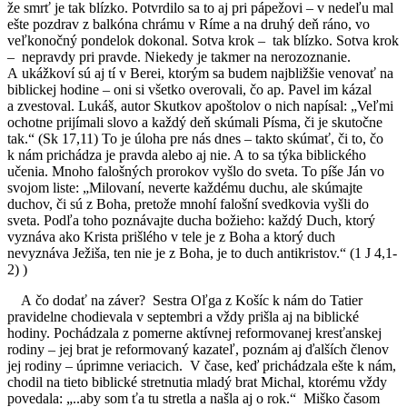
že smrť je tak blízko. Potvrdilo sa to aj pri pápežovi – v nedeľu mal
ešte pozdrav z balkóna chrámu v Ríme a na druhý deň ráno, vo
veľkonočný pondelok dokonal. Sotva krok – tak blízko. Sotva krok
– nepravdy pri pravde. Niekedy je takmer na nerozoznanie.
A ukážkoví sú aj tí v Berei, ktorým sa budem najbližšie venovať na
biblickej hodine – oni si všetko overovali, čo ap. Pavel im kázal
a zvestoval. Lukáš, autor Skutkov apoštolov o nich napísal: „Veľmi
ochotne prijímali slovo a každý deň skúmali Písma, či je skutočne
tak.“ (Sk 17,11) To je úloha pre nás dnes – takto skúmať, či to, čo
k nám prichádza je pravda alebo aj nie. A to sa týka biblického
učenia. Mnoho falošných prorokov vyšlo do sveta. To píše Ján vo
svojom liste: „Milovaní, neverte každému duchu, ale skúmajte
duchov, či sú z Boha, pretože mnohí falošní svedkovia vyšli do
sveta. Podľa toho poznávajte ducha božieho: každý Duch, ktorý
vyznáva ako Krista prišlého v tele je z Boha a ktorý duch
nevyznáva Ježiša, ten nie je z Boha, je to duch antikristov.“ (1 J 4,1-
2) )
A čo dodať na záver? Sestra Oľga z Košíc k nám do Tatier
pravidelne chodievala v septembri a vždy prišla aj na biblické
hodiny. Pochádzala z pomerne aktívnej reformovanej kresťanskej
rodiny – jej brat je reformovaný kazateľ, poznám aj ďalších členov
jej rodiny – úprimne veriacich. V čase, keď prichádzala ešte k nám,
chodil na tieto biblické stretnutia mladý brat Michal, ktorému vždy
povedala: „..aby som ťa tu stretla a našla aj o rok.“ Miško časom