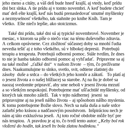
jeho meno a citáty, a váš deň bude hneď krajší, aj vtedy, keď prídu
dni bez slnka. A tie prídu aj v tomto novembri. A keď budete chcieť
mať deň ešte krajší, keď nás budú prenasledovať smutné myšlienky
a nezmyselnosť všetkého, tak siahnite po knihe Kníh. Tam je
všetko. Ešte niečo lepšie, ako stoicizmus.
Také dni prídu, také dni sú aj typické novembrové. November je
mesiac, v ktorom sa píše o niečo viac na tému duševného zdravia.
A celkom oprávnene. Cez zložitosť súčasnej doby sa mnohí ľudia
nevedia tešiť aj z toho všetkého, sú v hlbokej depresii. Potrebujú
terapiu a terapeuta. Potrebujú odbornú pomoc. Stále tvrdím, že dnes
to nie je hanba takúto odbornú pomoc aj vyhľadať. Pripravme sa aj
na také možné „ťažké dni“ v našom živote – tým, čo prežívame
dnes. Naakumulujme to slnko, svetlo, svit, odtiene zlatistej do
zásoby duše a srdca – do všetkých jeho komôr a zákutí. To platí aj
o jeseni života a o našej blížiacej sa starobe. Aj na ňu je dobré sa
naozaj svedomite pripraviť, aby sme neboli v jeseni života mrzutí
a so všetkým nespokojní. Potrebujeme mať ušľachtilé myšlienky, od
ktorých tak mnoho záleží. Tak v tejto nádhernej jeseni sa
pripravujme aj na jeseň nášho života – aj spôsobom nášho myslenia.
K tomu potrebujeme Božie slovo. Nech sa naša duša a naše srdce
zafarbí jeho krásou a nadčasovým posolstvom. Inšpiráciou nech je
nám aj táto exkluzívna jeseň. Aj toto ročné obdobie môže byť pre
nás terapiou. A pravdou je aj to, čo tvrdí tento autor:
„Keby bol rok
vložený do hodín, tak jeseň by bola zlatou hodinkou.“