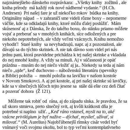
najznámejšieho dánskeho rozprávkara: „Všetky knihy zožltnú , ale
kniha prírody má každý rok nové nádherné vydanie.“ (H.Ch.
Andresen) Pri našej fare je už niekoľko rokov búdka na knihy.
Originálny nápad – v zahraničí sme videli rôzne boxy – nepomerne
väčšie, kde sa odkladajú knihy, ktoré môžu ďalej poslúžiť. Mám
skúsenosť aj z Dánska, že do takého boxu, do stánku priamo môžete
vojsť a preberať sa v mnohých knihách, síce odložených a pre
niekoho nepotrebných, ale vždy veľmi vzácnych. Knihu nemožno
vyhodiť! Staré knihy sa nevyhadzujú, napr. aj z pozostalosti, ale
dávajú sa do týchto skriniek. A nie tak dávno som videl pri nás
jednu pani, ktorá pravidelne prichádza k tej našej skrinke a vkladala
do nej mnohé knihy. A vždy sa minuli. Aj v súčasnosti je opäť
prázdna – musím do nej niečo vložiť aj ja.. Niekedy sa teda aj nám
niečo „ujde“, keď duchovno – náboženskú literatúru (spevníky
a Biblie) položia – mnohí položia na lavičku v našom kostole
v Novom Smokovci. A aj pri kostole, aj pri našej skrinke sú lavičky,
kde sa v slnečných lúčoch tejto jesene sa stále dá ešte cez deň čítať
a pozerať dohora (Ž 121).
Môžeme tak robiť od rána, aj do západu slnka. Je pravdou, že sa
už skoro stmieva, preto slnečný svit, aj kvôli krátkosti dňa je
potrebné si naplno užiť.
„Keď ráno vstaneš, mysli na to, aké
vzácne privilégium je byť nažive – dýchať, myslieť, užívať, si
milovať.“
(M. Aurelius) Najobľúbenejší rímsky cisár vedel byť
vnímavý voči svojmu okoliu, bol to typ veľmi kontemplatívneho