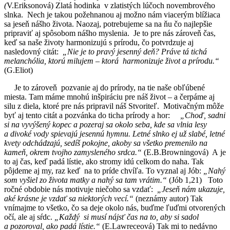
(
V.Eriksonová) Zlatá hodinka v zlatistých lúčoch novembrového
slnka. Nech je takou požehnanou aj možno nám viacerým blížiaca
sa jeseň nášho života. Naozaj, potrebujeme sa na ňu čo najlepšie
pripraviť aj spôsobom nášho myslenia. Je to pre nás zároveň čas,
keď sa naše životy harmonizujú s prírodu, čo potvrdzuje aj
nasledovný citát:
„Nie je to pravý jesenný deň? Práve tá tichá
melanchólia, ktorú milujem – ktorá harmonizuje život a prírodu.“
(G.Eliot)
Je to zároveň pozvanie aj do prírody, na tie naše obľúbené
miesta. Tam máme mnohú inšpiráciu pre náš život – a čerpáme aj
silu z diela, ktoré pre nás pripravil náš Stvoriteľ. Motivačným môže
byť aj tento citát a pozvánka do ticha prírody a hor:
„Choď, sadni
si na vyvýšený kopec a pozeraj sa okolo seba, kde sa vlnia lesy
a divoké vody spievajú jesennú hymnu. Letné slnko ej už slabé, letné
kvety odchádzajú, sedíš pokojne, akoby sa všetko premenilo na
kameň, okrem tvojho zamysleného srdca.“
(E.B.Browningová) A je
to aj čas, keď padá lístie, ako stromy idú celkom do naha. Tak
pôjdeme aj my, raz keď na to príde chvíľa. To vyznal aj Jób:
„Nahý
som vyšiel zo života matky a nahý sa tam vrátim.“
(Jób 1,21) Toto
ročné obdobie nás motivuje niečoho sa vzdať:
„Jeseň nám ukazuje,
aké krásne je vzdať sa niektorých vecí.“
(neznámy autor) Tak
vnímajme to všetko, čo sa deje okolo nás, buďme ľuďmi otvorených
očí, ale aj sŕdc.
„Každý si musí nájsť čas na to, aby si sadol
a pozoroval, ako padá lístie.“
(E.Lawreceová) Tak mi to nedávno