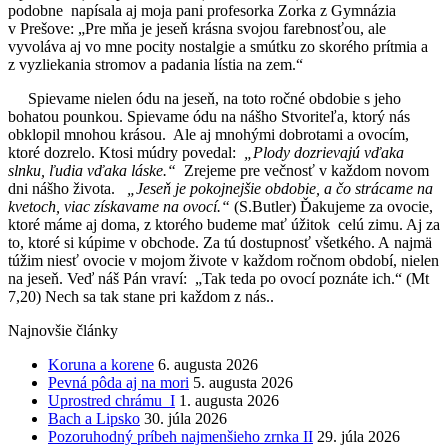
podobne napísala aj moja pani profesorka Zorka z Gymnázia
v Prešove: „Pre mňa je jeseň krásna svojou farebnosťou, ale
vyvoláva aj vo mne pocity nostalgie a smútku zo skorého prítmia a
z vyzliekania stromov a padania lístia na zem.“
Spievame nielen ódu na jeseň, na toto ročné obdobie s jeho
bohatou pounkou. Spievame ódu na nášho Stvoriteľa, ktorý nás
obklopil mnohou krásou. Ale aj mnohými dobrotami a ovocím,
ktoré dozrelo. Ktosi múdry povedal:
„Plody dozrievajú vďaka
slnku, ľudia vďaka láske.“
Zrejeme pre večnosť v každom novom
dni nášho života.
„Jeseň je pokojnejšie obdobie, a čo strácame na
kvetoch, viac získavame na ovocí.“
(S.Butler) Ďakujeme za ovocie,
ktoré máme aj doma, z ktorého budeme mať úžitok celú zimu. Aj za
to, ktoré si kúpime v obchode. Za tú dostupnosť všetkého. A najmä
túžim niesť ovocie v mojom živote v každom ročnom období, nielen
na jeseň. Veď náš Pán vraví: „Tak teda po ovocí poznáte ich.“ (Mt
7,20) Nech sa tak stane pri každom z nás..
Najnovšie články
Koruna a korene
6. augusta 2026
Pevná pôda aj na mori
5. augusta 2026
Uprostred chrámu I
1. augusta 2026
Bach a Lipsko
30. júla 2026
Pozoruhodný príbeh najmenšieho zrnka II
29. júla 2026