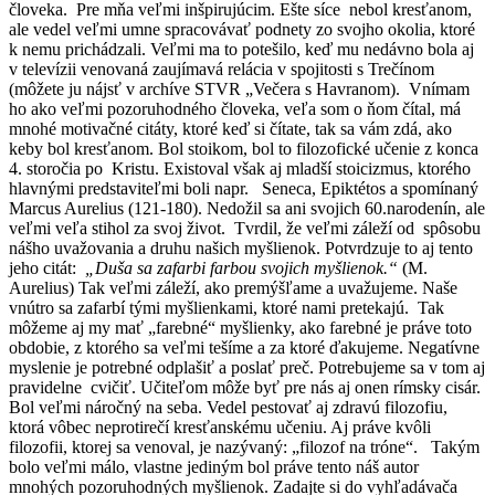
človeka. Pre mňa veľmi inšpirujúcim. Ešte síce nebol kresťanom,
ale vedel veľmi umne spracovávať podnety zo svojho okolia, ktoré
k nemu prichádzali. Veľmi ma to potešilo, keď mu nedávno bola aj
v televízii venovaná zaujímavá relácia v spojitosti s Trečínom
(môžete ju nájsť v archíve STVR „Večera s Havranom). Vnímam
ho ako veľmi pozoruhodného človeka, veľa som o ňom čítal, má
mnohé motivačné citáty, ktoré keď si čítate, tak sa vám zdá, ako
keby bol kresťanom. Bol stoikom, bol to filozofické učenie z konca
4. storočia po Kristu. Existoval však aj mladší stoicizmus, ktorého
hlavnými predstaviteľmi boli napr. Seneca, Epiktétos a spomínaný
Marcus Aurelius (121-180). Nedožil sa ani svojich 60.narodenín, ale
veľmi veľa stihol za svoj život. Tvrdil, že veľmi záleží od spôsobu
nášho uvažovania a druhu našich myšlienok. Potvrdzuje to aj tento
jeho citát:
„Duša sa zafarbi farbou svojich myšlienok.“
(M.
Aurelius) Tak veľmi záleží, ako premýšľame a uvažujeme. Naše
vnútro sa zafarbí tými myšlienkami, ktoré nami pretekajú. Tak
môžeme aj my mať „farebné“ myšlienky, ako farebné je práve toto
obdobie, z ktorého sa veľmi tešíme a za ktoré ďakujeme. Negatívne
myslenie je potrebné odplašiť a poslať preč. Potrebujeme sa v tom aj
pravidelne cvičiť. Učiteľom môže byť pre nás aj onen rímsky cisár.
Bol veľmi náročný na seba. Vedel pestovať aj zdravú filozofiu,
ktorá vôbec neprotirečí kresťanskému učeniu. Aj práve kvôli
filozofii, ktorej sa venoval, je nazývaný: „filozof na tróne“. Takým
bolo veľmi málo, vlastne jediným bol práve tento náš autor
mnohých pozoruhodných myšlienok. Zadajte si do vyhľadávača