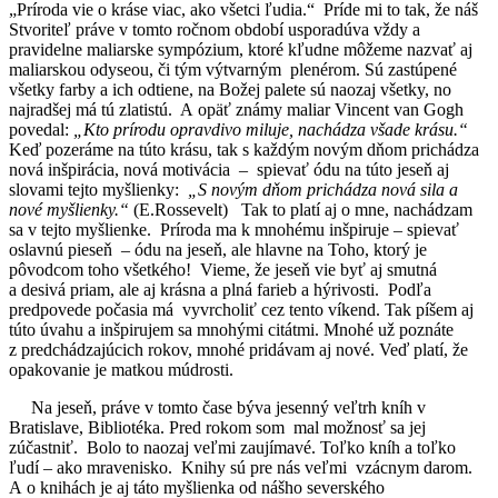
„Príroda vie o kráse viac, ako všetci ľudia.“ Príde mi to tak, že náš
Stvoriteľ práve v tomto ročnom období usporadúva vždy a
pravidelne maliarske sympózium, ktoré kľudne môžeme nazvať aj
maliarskou odyseou, či tým výtvarným plenérom. Sú zastúpené
všetky farby a ich odtiene, na Božej palete sú naozaj všetky, no
najradšej má tú zlatistú. A opäť známy maliar Vincent van Gogh
povedal:
„Kto prírodu opravdivo miluje, nachádza všade krásu.“
Keď pozeráme na túto krásu, tak s každým novým dňom prichádza
nová inšpirácia, nová motivácia – spievať ódu na túto jeseň aj
slovami tejto myšlienky:
„S novým dňom prichádza nová sila a
nové myšlienky.“
(E.Rossevelt) Tak to platí aj o mne, nachádzam
sa v tejto myšlienke. Príroda ma k mnohému inšpiruje – spievať
oslavnú pieseň – ódu na jeseň, ale hlavne na Toho, ktorý je
pôvodcom toho všetkého! Vieme, že jeseň vie byť aj smutná
a desivá priam, ale aj krásna a plná farieb a hýrivosti. Podľa
predpovede počasia má vyvrcholiť cez tento víkend. Tak píšem aj
túto úvahu a inšpirujem sa mnohými citátmi. Mnohé už poznáte
z predchádzajúcich rokov, mnohé pridávam aj nové. Veď platí, že
opakovanie je matkou múdrosti.
Na jeseň, práve v tomto čase býva jesenný veľtrh kníh v
Bratislave, Bibliotéka. Pred rokom som mal možnosť sa jej
zúčastniť. Bolo to naozaj veľmi zaujímavé. Toľko kníh a toľko
ľudí – ako mravenisko. Knihy sú pre nás veľmi vzácnym darom.
A o knihách je aj táto myšlienka od nášho severského