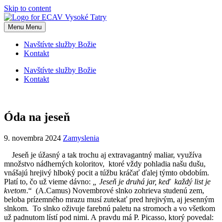
Skip to content
Menu
Menu
Navštívte služby Božie
Kontakt
Navštívte služby Božie
Kontakt
Óda na jeseň
9. novembra 2024
Zamyslenia
Jeseň je úžasný a tak trochu aj extravagantný maliar, využíva
množstvo nádherných koloritov, ktoré vždy pohladia našu dušu,
vnášajú hrejivý hlboký pocit a túžbu kráčať ďalej týmto obdobím.
Platí to, čo už vieme dávno:
„ Jeseň je druhá jar, keď každý list je
kvetom
.“ (A.Camus) Novembrové slnko zohrieva studenú zem,
beloba prízemného mrazu musí zutekať pred hrejivým, aj jesenným
slnkom. To slnko oživuje farebnú paletu na stromoch a vo všetkom
už padnutom lístí pod nimi. A pravdu má P. Picasso, ktorý povedal: