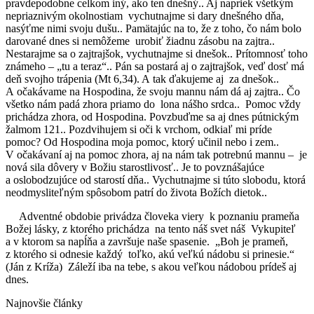
pravdepodobne celkom iný, ako ten dnešný.. Aj napriek všetkým
nepriaznivým okolnostiam vychutnajme si dary dnešného dňa,
nasýťme nimi svoju dušu.. Pamätajúc na to, že z toho, čo nám bolo
darované dnes si nemôžeme urobiť žiadnu zásobu na zajtra..
Nestarajme sa o zajtrajšok, vychutnajme si dnešok.. Prítomnosť toho
známeho – „tu a teraz“.. Pán sa postará aj o zajtrajšok, veď dosť má
deň svojho trápenia (Mt 6,34). A tak ďakujeme aj za dnešok..
A očakávame na Hospodina, že svoju mannu nám dá aj zajtra.. Čo
všetko nám padá zhora priamo do lona nášho srdca.. Pomoc vždy
prichádza zhora, od Hospodina. Povzbuďme sa aj dnes pútnickým
žalmom 121.. Pozdvihujem si oči k vrchom, odkiaľ mi príde
pomoc? Od Hospodina moja pomoc, ktorý učinil nebo i zem..
V očakávaní aj na pomoc zhora, aj na nám tak potrebnú mannu – je
nová sila dôvery v Božiu starostlivosť.. Je to povznášajúce
a oslobodzujúce od starostí dňa.. Vychutnajme si túto slobodu, ktorá
neodmysliteľným spôsobom patrí do života Božích dietok..
Adventné obdobie privádza človeka viery k poznaniu prameňa
Božej lásky, z ktorého prichádza na tento náš svet náš Vykupiteľ
a v ktorom sa napĺňa a završuje naše spasenie. „Boh je prameň,
z ktorého si odnesie každý toľko, akú veľkú nádobu si prinesie.“
(Ján z Kríža) Záleží iba na tebe, s akou veľkou nádobou prídeš aj
dnes.
Najnovšie články