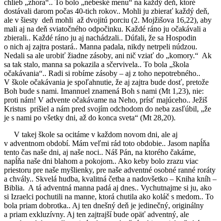
chlieb „zhora“.. To bolo „nebeské menu“ na každý deň, ktoré
dostávali darom počas 40-tich rokov.. Mohli ju zbierať každý deň,
ale v šiesty deň mohli až dvojitú porciu (2. Mojžišova 16,22), aby
mali aj na deň sviatočného odpočinku. Každé ráno ju očakávali a
zbierali.. Každé ráno ju aj nachádzali.. Dúfali, že sa Hospodin
o nich aj zajtra postará.. Manna padala, nikdy netrpeli núdzou.
Nedali sa ale urobiť žiadne zásoby, ani nič vziať do „komory.“ Ak
sa tak stalo, manna sa pokazila a sčervivela.. To bola „škola
očakávania“.. Radi si robíme zásoby – aj z toho nepotrebného..
V škole očakávania je spoľahnutie, že aj zajtra bude dosť, pretože
Boh bude s nami. Imannuel znamená Boh s nami (Mt 1,23), nie:
proti nám! V advente očakávame na Neho, prísť majúceho.. Ježiš
Kristus prišiel a nám pred svojím odchodom do neba zasľúbil, „že
je s nami po všetky dni, až do konca sveta“ (Mt 28,20).
V takej škole sa ocitáme v každom novom dni, ale aj
v adventnom období. Mám veľmi rád toto obdobie.. Jasom napĺňa
tento čas naše dni, aj naše noci.. Náš Pán, na ktorého čakáme,
napĺňa naše dni blahom a pokojom.. Ako keby bolo zrazu viac
priestoru pre naše myšlienky, pre naše adventné osobné ranné roráty
a chvály.. Skvelá hudba, kvalitná četba a nadovšetko – Kniha kníh –
Biblia. A tá adventná manna padá aj dnes.. Vychutnajme si ju, ako
si Izraelci pochutili na manne, ktorá chutila ako koláč s medom.. To
bola priam dobrotka.. Aj ten dnešný deň je jedinečný, originálny
a priam exkluzívny. Aj ten zajtrajší bude opäť adventný, ale