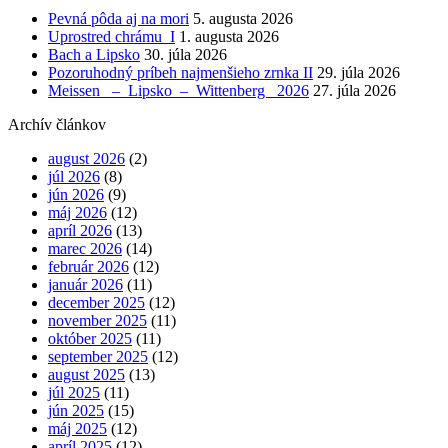
Pevná pôda aj na mori
5. augusta 2026
Uprostred chrámu I
1. augusta 2026
Bach a Lipsko
30. júla 2026
Pozoruhodný príbeh najmenšieho zrnka II
29. júla 2026
Meissen – Lipsko – Wittenberg 2026
27. júla 2026
Archív článkov
august 2026
(2)
júl 2026
(8)
jún 2026
(9)
máj 2026
(12)
apríl 2026
(13)
marec 2026
(14)
február 2026
(12)
január 2026
(11)
december 2025
(12)
november 2025
(11)
október 2025
(11)
september 2025
(12)
august 2025
(13)
júl 2025
(11)
jún 2025
(15)
máj 2025
(12)
apríl 2025
(12)