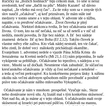
Ručičky na „Božích hodinách“ bijú celkom inak. To sme si neraz
uvedomili, keď sme „tlačili na pílu“. Múdry Kazateľ už dávno
napísal, „že všetko má svoj čas“.. Za tie roky som sa v zmysle tých
slov naučil „očakávať“, aj keď priznávam, že mám stále isté
medzery v tomto smere a v tejto oblasti. V advente ide o túžbu,
napätie, o to
predivné
očakávanie.. Život človeka je plný
očakávania. Niektorí dokonca tvrdia, že bez očakávania niet ani
života. O tom, kto na nič nečaká, na nič sa už neteší a v nič už
nedúfa, mnohí povedia, že žije bez nádeje. A žiť bez nádeje
znamená defacto žiť aj bez Boha (Ef 2,12). Takýto človek je
vlastne mŕtvy ešte zaživa. Kto však nádej nestratil, ten vie čakať,
lebo zistil, že dobré veci málokedy prichádzajú okamžite..
Evanjelium 1. adventnej nedele o vjazde Pána Ježiša Krista do
Jeruzalema na Kvetnú nedeľu (Mt 21,1-11) nám pripomína, že naše
vykúpenie sa približuje.. Očakávame ho trpezlivo, s nádejou a vo
viere.. Mnohí sa už dočkali. Nesmieme však zabudnúť, že súčasťou
kresťanského očakávania je vždy aj čosi nečakané a netušené –
a teda aj veľmi prekvapivé. Ku konkrétnemu prejavu lásky k nášmu
okoliu nás veľmi aktívnym spôsobom môže povzbudiť a posilniť
práve toto očakávanie nášho milovaného Vykupiteľa..
Očakávanie je nám v mnohom prospešné. Vyučuje nás.. Skrze
neho dostávame novú silu. Aj Izaiáš mal s tým konkrétnu skúsenosť.
Niet nad ňu, ak ju máme aj v tejto oblasti. S očakávaním mali svoje
skúsenosti aj Izraelci pri putovaní púšťou. Očakávali na mannu,