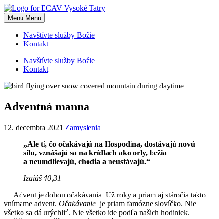
Skip
to
Menu
Menu
content
Navštívte služby Božie
Kontakt
Navštívte služby Božie
Kontakt
Adventná manna
12. decembra 2021
Zamyslenia
„Ale tí, čo očakávajú na Hospodina, dostávajú novú
silu, vznášajú sa na krídlach ako orly, bežia
a neumdlievajú, chodia a neustávajú.“
Izaiáš 40,31
Advent je dobou očakávania. Už roky a priam aj stáročia takto
vnímame advent.
Očakávanie
je priam famózne slovíčko. Nie
všetko sa dá urýchliť. Nie všetko ide podľa našich hodiniek.