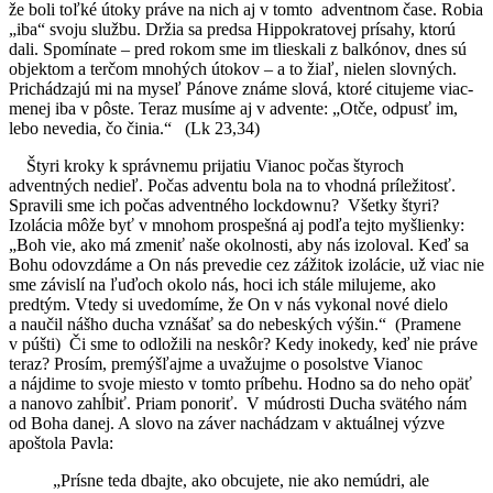
že boli toľké útoky práve na nich aj v tomto adventnom čase. Robia
„iba“ svoju službu. Držia sa predsa Hippokratovej prísahy, ktorú
dali. Spomínate – pred rokom sme im tlieskali z balkónov, dnes sú
objektom a terčom mnohých útokov – a to žiaľ, nielen slovných.
Prichádzajú mi na myseľ Pánove známe slová, ktoré citujeme viac-
menej iba v pôste. Teraz musíme aj v advente: „Otče, odpusť im,
lebo nevedia, čo činia.“ (Lk 23,34)
Štyri kroky k správnemu prijatiu Vianoc počas štyroch
adventných nedieľ. Počas adventu bola na to vhodná príležitosť.
Spravili sme ich počas adventného lockdownu? Všetky štyri?
Izolácia môže byť v mnohom prospešná aj podľa tejto myšlienky:
„Boh vie, ako má zmeniť naše okolnosti, aby nás izoloval. Keď sa
Bohu odovzdáme a On nás prevedie cez zážitok izolácie, už viac nie
sme závislí na ľuďoch okolo nás, hoci ich stále milujeme, ako
predtým. Vtedy si uvedomíme, že On v nás vykonal nové dielo
a naučil nášho ducha vznášať sa do nebeských výšin.“ (Pramene
v púšti) Či sme to odložili na neskôr? Kedy inokedy, keď nie práve
teraz? Prosím, premýšľajme a uvažujme o posolstve Vianoc
a nájdime to svoje miesto v tomto príbehu. Hodno sa do neho opäť
a nanovo zahĺbiť. Priam ponoriť. V múdrosti Ducha svätého nám
od Boha danej. A slovo na záver nachádzam v aktuálnej výzve
apoštola Pavla:
„Prísne teda dbajte, ako obcujete, nie ako nemúdri, ale