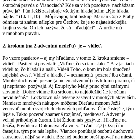
skutočná pravda o Vianociach? Kde sa v ich posolstve nachádzam
práve ja? Pán Ježiš zasľubuje všetkým hľadajúcim: „Kto hľadá,
nájde..“ (Lk 11,10) Môj švagor, brat biskup Marián Čop z Prahy
odmieta tú známu nálepku pre Čechov, že je to najateistickejšia
krajina sveta. On ich nazýva, že sú „hľadajúci“.. A určite má
v mnohom pravdu.
2. krokom (na 2.adventnú nedeľu) je – vidieť.
Po vzore pastierov – aj my hľadáme, v tomto 2. kroku smieme –
vidieť. Pastieri si povedali: „Viďme, čo sa tam stalo..“ A v jasliach
videli to, čo hľadali a našli. Videli Toho, o kom im bola tlmočená
anjelská zvesť. Vidieť a hľadieť – neznamená pozerať iba očami.
Mnohé duchovné piesne (a nielen adventné) nás k tomu priamo, či
aj nepriamo pozývajú. Aj Exupéryho Malý princ tými známymi
slovami: „Dobre vidíme iba srdcom, to najdôležitejšie je očiam
neviditeľné.“ Lockdown nás telesne zastavil v mnohých aktivitách.
Namiesto mnohých nákupov môžeme Dieťatu menom Ježiš
venovať mnoho svojich duchovných pohľadov. Čím častejšie, tým
lepšie. Takto pozerať znamená rozjímať, meditovať. Advent je
veľmi príhodným časom. List Židom nás pozýva: „Hľaďme na
Ježiša, Povôdcu a Dokonávateľa viery..“ (Žid 12,2) Ozaj čím
častejšie, tým pre nás lepšie. Vianoce ponúkajú osobnú duchovnú
skúsenosť, nájsť sa v nich. Bez nej budeme prešľapovať na mieste,