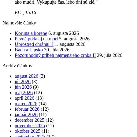
ako múdri. Vykupujte čas, lebo dni sú zlé.“
Ef 5, 15.16
Najnovšie články
Koruna a korene
6. augusta 2026
Pevná pôda aj na mori
5. augusta 2026
Uprostred chrámu I
1. augusta 2026
Bach a Lipsko
30. júla 2026
Pozoruhodný príbeh najmenšieho zrnka II
29. júla 2026
Archív článkov
august 2026
(3)
júl 2026
(8)
jún 2026
(9)
máj 2026
(12)
apríl 2026
(13)
marec 2026
(14)
február 2026
(12)
január 2026
(11)
december 2025
(12)
november 2025
(11)
október 2025
(11)
september 2025
(12)