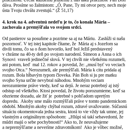
dáva. Prosíme so žalmistom: „Ó, Pane, Ty mi otvor pery, nech moje
ústa Tvoju chválu zvestujú.“ (Ž 51,17)
4. krok na 4. adventnú nedeľu je to, čo konala Mária –
zachovala a premýšľala vo svojom srdci.
Od pastierov sa posuňme a pozrime sa aj na Máriu. Zaslúži si našu
pozornosť. V tej istej kapitole čítame, že Mária aj s Jozefom sa
divili tomu, čo sa o ňom hovorilo, keď bol Ježiš predstavený
v chráme na 40-ty deň po svojom narodení. Simeon a Anna o ich
Synovi vraveli jedinečné slová. V tej chvíli nie všetkému rozumeli,
ani potom, keď mal 12. rokov a povedal, že: „musí byť vo veciach
svojho Otca.“ Nerozumeli, ale premýšľali. Mária k citu pridala aj
rozum. Bola hĺbavým typom človeka. Pán Boh si ju pre matku
svojho Syna určite nevybral náhodou. Mnohým veciam
nerozumieme práve vtedy, keď sa dejú. Je neraz potrebný aj istý
odstup od všetkého. Ktosi povedal, že životu porozumieme, keď sa
obzrieme dozadu, ale žiť je potrebné s pohľadom upretým
dopredu. Akoby sme málo rozmýšľali práve v tomto pandemickom
období. Mnohým akoby chýbal rozum, zdravé uvažovanie. Súčasnú
situáciu okomentovala jedna sestra, ktorá to vie vždy tak umne, jej
vlastným a originálnym spôsobom: „Hlúpi sú takí sebavedomí, že
múdri majú o sebe pochybnosti!“ Ako to, že neuvažujeme
a nepremýšľame a neveríme zdravotníkom! Ako je vôbec možné,