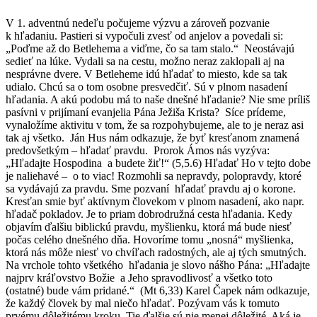
V 1. adventnú nedeľu počujeme výzvu a zároveň pozvanie
k hľadaniu. Pastieri si vypočuli zvesť od anjelov a povedali si:
„Poďme až do Betlehema a viďme, čo sa tam stalo.“ Neostávajú
sedieť na lúke. Vydali sa na cestu, možno neraz zaklopali aj na
nesprávne dvere. V Betleheme idú hľadať to miesto, kde sa tak
udialo. Chcú sa o tom osobne presvedčiť. Sú v plnom nasadení
hľadania. A akú podobu má to naše dnešné hľadanie? Nie sme príliš
pasívni v prijímaní evanjelia Pána Ježiša Krista? Síce prídeme,
vynaložíme aktivitu v tom, že sa rozpohybujeme, ale to je neraz asi
tak aj všetko. Ján Hus nám odkazuje, že byť kresťanom znamená
predovšetkým – hľadať pravdu. Prorok Ámos nás vyzýva:
„Hľadajte Hospodina a budete žiť!“ (5,5.6) Hľadať Ho v tejto dobe
je naliehavé – o to viac! Rozmohli sa nepravdy, polopravdy, ktoré
sa vydávajú za pravdu. Sme pozvaní hľadať pravdu aj o korone.
Kresťan smie byť aktívnym človekom v plnom nasadení, ako napr.
hľadač pokladov. Je to priam dobrodružná cesta hľadania. Kedy
objavím ďalšiu biblickú pravdu, myšlienku, ktorá má bude niesť
počas celého dnešného dňa. Hovoríme tomu „nosná“ myšlienka,
ktorá nás môže niesť vo chvíľach radostných, ale aj tých smutných.
Na vrchole tohto všetkého hľadania je slovo nášho Pána: „Hľadajte
najprv kráľovstvo Božie a Jeho spravodlivosť a všetko toto
(ostatné) bude vám pridané.“ (Mt 6,33) Karel Čapek nám odkazuje,
že každý človek by mal niečo hľadať. Pozývam vás k tomuto
prvému dôležitému kroku. Tie ďalšie sú nie menej dôležité. Aká je