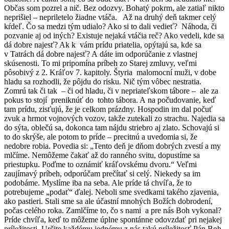
Občas som pozrel a nič. Bez odozvy. Bohatý pokrm, ale zatiaľ nikto
neprišiel – nepriletelo žiadne vtáča. Až na druhý deň takmer celý
kŕdeľ. Čo sa medzi tým udialo? Ako si to dali vedieť? Náhoda, či
pozvanie aj od iných? Existuje nejaká vtáčia reč? Ako vedeli, kde sa
dá dobre najesť? Ak k vám prídu priatelia, opýtajú sa, kde sa
v Tatrách dá dobre najesť? A dáte im odporúčanie z vlastnej
skúsenosti. To mi pripomína príbeh zo Starej zmluvy, veľmi
pôsobivý z 2. Kráľov 7. kapitoly. Štyria malomocní muži, v dobe
hladu sa rozhodli, že pôjdu do risku. Nič tým vôbec nestratia.
Zomrú tak či tak – či od hladu, či v nepriateľskom tábore – ale za
pokus to stojí preniknúť do tohto tábora. A na počudovanie, keď
tam prídu, zisťujú, že je celkom prázdny. Hospodin im dal počuť
zvuk a hrmot vojnových vozov, takže zutekali zo strachu. Najedia sa
do sýta, oblečú sa, dokonca tam nájdu striebro aj zlato. Schovajú si
to do skrýše, ale potom to príde – precitnú a uvedomia si, že
nedobre robia. Povedia si: „Tento deň je dňom dobrých zvestí a my
mlčíme. Nemôžeme čakať až do ranného svitu, dopustíme sa
priestupku. Poďme to oznámiť kráľovskému dvoru.“ Veľmi
zaujímavý príbeh, odporúčam prečítať si celý. Niekedy sa im
podobáme. Myslíme iba na seba. Ale príde tá chvíľa, že to
potrebujeme „podať“ ďalej. Neboli sme svedkami takého zjavenia,
ako pastieri. Stali sme sa ale účastní mnohých Božích dobrodení,
počas celého roka. Zamlčíme to, čo s nami a pre nás Boh vykonal?
Príde chvíľa, keď to môžeme úplne spontánne odovzdať pri nejakej
príležitosti. Určite každému jednému z nás takú príležitosť Pán Boh