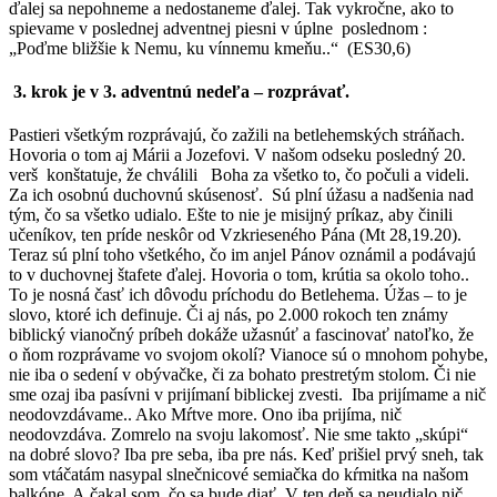
ďalej sa nepohneme a nedostaneme ďalej. Tak vykročne, ako to
spievame v poslednej adventnej piesni v úplne poslednom :
„Poďme bližšie k Nemu, ku vínnemu kmeňu..“ (ES30,6)
3. krok je v 3. adventnú nedeľa – rozprávať.
Pastieri všetkým rozprávajú, čo zažili na betlehemských stráňach.
Hovoria o tom aj Márii a Jozefovi. V našom odseku posledný 20.
verš konštatuje, že chválili Boha za všetko to, čo počuli a videli.
Za ich osobnú duchovnú skúsenosť. Sú plní úžasu a nadšenia nad
tým, čo sa všetko udialo. Ešte to nie je misijný príkaz, aby činili
učeníkov, ten príde neskôr od Vzkrieseného Pána (Mt 28,19.20).
Teraz sú plní toho všetkého, čo im anjel Pánov oznámil a podávajú
to v duchovnej štafete ďalej. Hovoria o tom, krútia sa okolo toho..
To je nosná časť ich dôvodu príchodu do Betlehema. Úžas – to je
slovo, ktoré ich definuje. Či aj nás, po 2.000 rokoch ten známy
biblický vianočný príbeh dokáže užasnúť a fascinovať natoľko, že
o ňom rozprávame vo svojom okolí? Vianoce sú o mnohom pohybe,
nie iba o sedení v obývačke, či za bohato prestretým stolom. Či nie
sme ozaj iba pasívni v prijímaní biblickej zvesti. Iba prijímame a nič
neodovzdávame.. Ako Mŕtve more. Ono iba prijíma, nič
neodovzdáva. Zomrelo na svoju lakomosť. Nie sme takto „skúpi“
na dobré slovo? Iba pre seba, iba pre nás. Keď prišiel prvý sneh, tak
som vtáčatám nasypal slnečnicové semiačka do kŕmitka na našom
balkóne. A čakal som, čo sa bude diať. V ten deň sa neudialo nič.