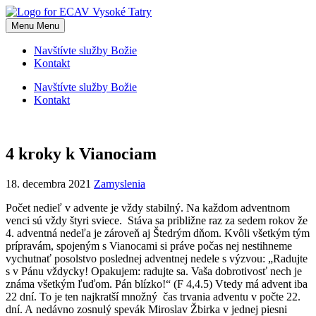
Skip
to
Menu
Menu
content
Navštívte služby Božie
Kontakt
Navštívte služby Božie
Kontakt
4 kroky k Vianociam
18. decembra 2021
Zamyslenia
Počet nedieľ v advente je vždy stabilný. Na každom adventnom
venci sú vždy štyri sviece. Stáva sa približne raz za sedem rokov že
4. adventná nedeľa je zároveň aj Štedrým dňom. Kvôli všetkým tým
prípravám, spojeným s Vianocami si práve počas nej nestihneme
vychutnať posolstvo poslednej adventnej nedele s výzvou: „Radujte
s v Pánu vždycky! Opakujem: radujte sa. Vaša dobrotivosť nech je
známa všetkým ľuďom. Pán blízko!“ (F 4,4.5) Vtedy má advent iba
22 dní. To je ten najkratší množný čas trvania adventu v počte 22.
dní. A nedávno zosnulý spevák Miroslav Žbirka v jednej piesni