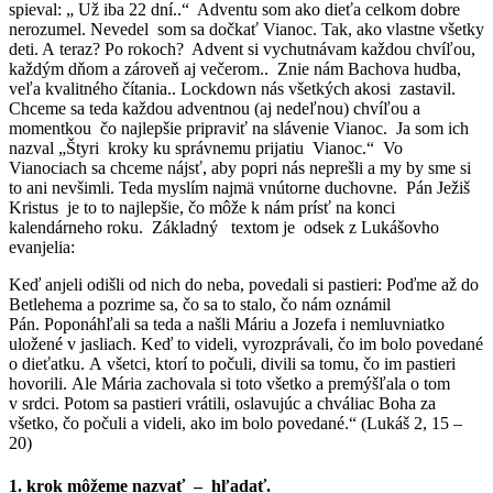
spieval: „ Už iba 22 dní..“ Adventu som ako dieťa celkom dobre
nerozumel. Nevedel som sa dočkať Vianoc. Tak, ako vlastne všetky
deti. A teraz? Po rokoch? Advent si vychutnávam každou chvíľou,
každým dňom a zároveň aj večerom.. Znie nám Bachova hudba,
veľa kvalitného čítania.. Lockdown nás všetkých akosi zastavil.
Chceme sa teda každou adventnou (aj nedeľnou) chvíľou a
momentkou čo najlepšie pripraviť na slávenie Vianoc. Ja som ich
nazval „Štyri kroky ku správnemu prijatiu Vianoc.“ Vo
Vianociach sa chceme nájsť, aby popri nás neprešli a my by sme si
to ani nevšimli. Teda myslím najmä vnútorne duchovne. Pán Ježiš
Kristus je to to najlepšie, čo môže k nám prísť na konci
kalendárneho roku. Základný textom je odsek z Lukášovho
evanjelia:
Keď anjeli odišli od nich do neba, povedali si pastieri: Poďme až do
Betlehema a pozrime sa, čo sa to stalo, čo nám oznámil
Pán. Poponáhľali sa teda a našli Máriu a Jozefa i nemluvniatko
uložené v jasliach. Keď to videli, vyrozprávali, čo im bolo povedané
o dieťatku. A všetci, ktorí to počuli, divili sa tomu, čo im pastieri
hovorili. Ale Mária zachovala si toto všetko a premýšľala o tom
v srdci. Potom sa pastieri vrátili, oslavujúc a chváliac Boha za
všetko, čo počuli a videli, ako im bolo povedané.“ (Lukáš 2, 15 –
20)
1. krok môžeme nazvať – hľadať.