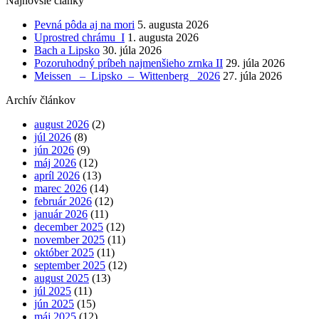
Najnovšie články
Pevná pôda aj na mori
5. augusta 2026
Uprostred chrámu I
1. augusta 2026
Bach a Lipsko
30. júla 2026
Pozoruhodný príbeh najmenšieho zrnka II
29. júla 2026
Meissen – Lipsko – Wittenberg 2026
27. júla 2026
Archív článkov
august 2026
(2)
júl 2026
(8)
jún 2026
(9)
máj 2026
(12)
apríl 2026
(13)
marec 2026
(14)
február 2026
(12)
január 2026
(11)
december 2025
(12)
november 2025
(11)
október 2025
(11)
september 2025
(12)
august 2025
(13)
júl 2025
(11)
jún 2025
(15)
máj 2025
(12)