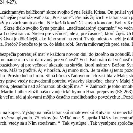
24,4-27).
záchranným balíčkom“ skrze svojho Syna Ježiša Krista. On prišiel vy
nejšie parafrázovať ako „Postarané“. Pre nás žijúcich v tatranskom p
 vždy o záchrannú akciu. Nie každá končí šťastným koncom. Boh v Kristu
o. Skrze dielo svojho Syna ponúka „nadštandardný apartmán“ vo večno
a Ti dáva šancu. Nielen pre večnosť, ale aj pre časnosť, ktorú žiješ. 
 život je dôležitejší, ako Jeho smrť na zemi. Tvoje miesto v nebi je dô
aka. Prečo? Pretože to je to, čo láska robí. Stavia milovaných pred seba.
bezpečia potrebuješ mať v každom novom dni, do ktorého sa zobudíš.
emáme o to viac darovaný pre večnosť? Veď Boh nám dal večnosť do s
ebazáchovy aj pre večnosť ukazuje na skrýšu, ktorú máme v Božom Synov
te. Máš to prežité. Aj v horách. Aj mimo nich. Je tu ešte aj tento poz
ého Prostredného hrotu. Silná búrka s ľadovcom ich zastihla v Malej
i Téry práve vtedy neuvedomil potrebu výstavby skutočnej chaty v Malej S
sťou, plesaním nad záchranou obklopíš ma.“ V Žalmoch je toho mnoho
 Martin Luther zložil našu evanjelickú hymnu Hrad prepevný (ES 263)
ak veľmi rád aj slovami môjho častého modlitebného povzdychu: „Poz
ou na kopec. Výstup na našu tatranskú smokoveckú Kalváriu si nenec
torého včera uplynulo 75 rokov (na Veľkú noc 9. apríla 1945 v koncent
rch, vtedy sa s Ním stretávam. “ Tak vystúpte.. Tak vystúpme spoločne