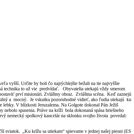
a vyšší. Určite by boli čo najrýchlejšie bežali na tie najvyššie
ná technika to už vie predvídať. Obyvatelia utekajú vždy smerom
 postaviť prví misionári. Zvláštny obraz. Zvláštna scéna. Keď zaznejú
 silný a mocný. Je vskutku pozoruhodné vidieť, ako ľudia utekajú ku
re lebky. V blízkosti Jeruzalema. Na Golgote dokonal Pán Ježiš
y nebolo spasenia. Práve na kríži bola dokonaná spása hriešneho
rvý nemecký spolkový kancelár na sklonku svojho života povedal:
í sviatok. „Ku krížu sa utiekam“ spievame v jednej našej piesni (ES