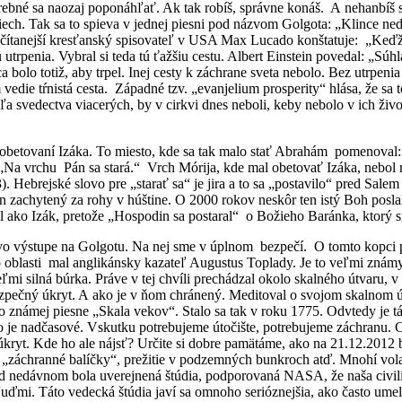
ebné sa naozaj poponáhľať. Ak tak robíš, správne konáš. A nehanbíš sa z
riech. Tak sa to spieva v jednej piesni pod názvom Golgota: „Klince nedr
 Najčítanejší kresťanský spisovateľ v USA Max Lucado konštatuje: „Keď
stu utrpenia. Vybral si teda tú ťažšiu cestu. Albert Einstein povedal: „
bolo totiž, aby trpel. Inej cesty k záchrane sveta nebolo. Bez utrpenia
vedie tŕnistá cesta. Západné tzv. „evanjelium prosperity“ hlása, že sa t
 svedectva viacerých, by v cirkvi dnes neboli, keby nebolo v ich život
betovaní Izáka. To miesto, kde sa tak malo stať Abrahám pomenoval: 
: „Na vrchu Pán sa stará.“ Vrch Mórija, kde mal obetovať Izáka, nebo
. Hebrejské slovo pre „starať sa“ je jira a to sa „postavilo“ pred Sal
ran zachytený za rohy v húštine. O 2000 rokov neskôr ten istý Boh posl
l ako Izák, pretože „Hospodin sa postaral“ o Božieho Baránka, ktorý s
 výstupe na Golgotu. Na nej sme v úplnom bezpečí. O tomto kopci pla
jto oblasti mal anglikánsky kazateľ Augustus Toplady. Je to veľmi zná
eľmi silná búrka. Práve v tej chvíli prechádzal okolo skalného útvaru, v
 bezpečný úkryt. A ako je v ňom chránený. Meditoval o svojom skalnom
tovo známej piesne „Skala vekov“. Stalo sa tak v roku 1775. Odvtedy je 
vo je nadčasové. Vskutku potrebujeme útočište, potrebujeme záchranu.
ryt. Kde ho ale nájsť? Určite si dobre pamätáme, ako na 21.12.2012 bo
 „záchranné balíčky“, prežitie v podzemných bunkroch atď. Mnohí volal
red nedávnom bola uverejnená štúdia, podporovaná NASA, že naša civi
ďmi. Táto vedecká štúdia javí sa omnoho serióznejšia, ako často ume