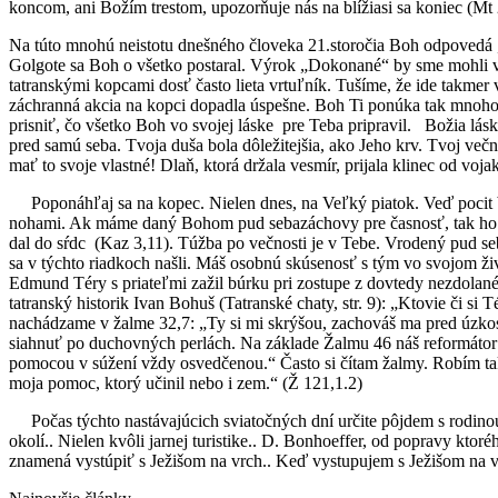
koncom, ani Božím trestom, upozorňuje nás na blížiasi sa koniec (Mt 
Na túto mnohú neistotu dnešného človeka 21.storočia Boh odpovedá „
Golgote sa Boh o všetko postaral. Výrok „Dokonané“ by sme mohli voľ
tatranskými kopcami dosť často lieta vrtuľník. Tušíme, že ide takmer
záchranná akcia na kopci dopadla úspešne. Boh Ti ponúka tak mnoh
prisniť, čo všetko Boh vo svojej láske pre Teba pripravil. Božia lásk
pred samú seba. Tvoja duša bola dôležitejšia, ako Jeho krv. Tvoj večný
mať to svoje vlastné! Dlaň, ktorá držala vesmír, prijala klinec od voj
Poponáhľaj sa na kopec. Nielen dnes, na Veľký piatok. Veď pocit 
nohami. Ak máme daný Bohom pud sebazáchovy pre časnosť, tak ho n
dal do sŕdc (Kaz 3,11). Túžba po večnosti je v Tebe. Vrodený pud s
sa v týchto riadkoch našli. Máš osobnú skúsenosť s tým vo svojom živo
Edmund Téry s priateľmi zažil búrku pri zostupe z dovtedy nezdolan
tatranský historik Ivan Bohuš (Tatranské chaty, str. 9): „Ktovie či s
nachádzame v žalme 32,7: „Ty si mi skrýšou, zachováš ma pred úzko
siahnuť po duchovných perlách. Na základe Žalmu 46 náš reformátor
pomocou v súžení vždy osvedčenou.“ Často si čítam žalmy. Robím t
moja pomoc, ktorý učinil nebo i zem.“ (Ž 121,1.2)
Počas týchto nastávajúcich sviatočných dní určite pôjdem s rodin
okolí.. Nielen kvôli jarnej turistike.. D. Bonhoeffer, od popravy k
znamená vystúpiť s Ježišom na vrch.. Keď vystupujem s Ježišom na v