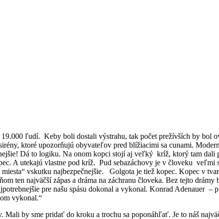
000 ľudí. Keby boli dostali výstrahu, tak počet prežívších by bol oveľ
irény, ktoré upozorňujú obyvateľov pred blížiacimi sa cunami. Moder
ejšie! Dá to logiku. Na onom kopci stojí aj veľký kríž, ktorý tam dali
pec. A utekajú vlastne pod kríž. Pud sebazáchovy je v človeku veľmi
e miesta“ vskutku najbezpečnejšie. Golgota je tiež kopec. Kopec v tva
m ten najväčší zápas a dráma na záchranu človeka. Bez tejto drámy b
jpotrebnejšie pre našu spásu dokonal a vykonal. Konrad Adenauer – p
 som vykonal.“
li by sme pridať do kroku a trochu sa poponáhľať. Je to náš najväčš