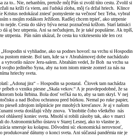
a to.. Nie, nehanbím, pretože môj Pán si zvolil túto cestu. Zvolil si
žali na kríži ťa viem, ani ľudská zloba, môj ťa držal hriech. Klince
že Kristus nedokázal zniesť pomyslenie na večnosť bez Teba, vybral
Súhlasím s mojím rodákom Ježišom. Radšej chcem trpieť, ako utrpenie
 to nejde. Cesta do slávy býva neraz poznačená krížom. Starí latináci
o dá aj bez utrpenia. Ani sa nečudujem, že je také populárne. Ak trpíš,
e utrpenia. Pán nám ukázal, že cesta ku vzkrieseniu ide len cez
„Hospodin si vyhliadne, ako sa podnes hovorí: na vrchu si Hospodin
l na pustom mieste. Bol tam, kde sa v Abrahámovej dobe nachádzalo
em a vytvorilo názov Jeru-salem. Abrahám vedel, že Boh na vrchu sa
al svojho jediného Syna, aby na tom istom mieste zomrel za nás na
níma hriechy sveta.
tí: „Adonaj jira“ – Hospodin sa postaral. Človek tam nachádza
my príbeh o vzniku piesne „Skala vekov.“ A je pravdepodobné, že sa
 ktorom bola štrbina. Bola dosť veľká na to, aby sa tam skryl. V nej
 útočisku a nad Božou ochranou pred búrkou. Nemal po ruke papier,
táto pieseň zdrojom inšpirácie pre mnohých kresťanov. Je aj v našom
 Cunami sveta dorážajú vždy znova. Vlnobitie čoho všetkého nás
l ohlásený koniec sveta. Mnohí si robili zásoby tak, ako v marci
i do Astronomického ústavu v Starej Lesnej, ako to vlastne je.
lizácia smeruje ku kolapsu. Dôvodmi sú: ekonomická nerovnosť,
lo produkované dátumy o konci sveta. Ani súčasná pandémia nie je