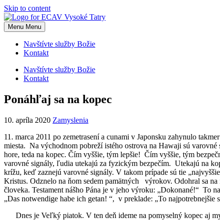
Skip to content
Menu
Menu
Navštívte služby Božie
Kontakt
Navštívte služby Božie
Kontakt
Ponáhľaj sa na kopec
10. apríla 2020
Zamyslenia
11. marca 2011 po zemetrasení a cunami v Japonsku zahynulo takmer 19.
miesta. Na východnom pobreží istého ostrova na Hawaji sú varovné s
hore, teda na kopec. Čím vyššie, tým lepšie! Čím vyššie, tým bezpečn
varovné signály, ľudia utekajú za fyzickým bezpečím. Utekajú na ko
krížu, keď zaznejú varovné signály. V takom prípade sú tie „najvyšši
Kristus. Odznelo na ňom sedem pamätných výrokov. Odohral sa na ňo
človeka. Testament nášho Pána je v jeho výroku: „Dokonané!“ To na
„Das notwendige habe ich getan! “, v preklade: „To najpotrebnejšie
Dnes je Veľký piatok. V ten deň ideme na pomyselný kopec aj my. Ma