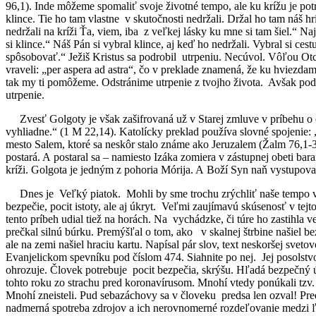
96,1). Inde môžeme spomaliť svoje životné tempo, ale ku krížu je potr
klince. Tie ho tam vlastne v skutočnosti nedržali. Držal ho tam náš h
nedržali na kríži Ťa, viem, iba z veľkej lásky ku mne si tam šiel.“
si klince.“ Náš Pán si vybral klince, aj keď ho nedržali. Vybral si ce
spôsobovať.“ Ježiš Kristus sa podrobil utrpeniu. Necúvol. Vôľou Otca 
vraveli: „per aspera ad astra“, čo v preklade znamená, že ku hviezdam 
tak my ti pomôžeme. Odstránime utrpenie z tvojho života. Avšak podľa
utrpenie.
Zvesť Golgoty je však zašifrovaná už v Starej zmluve v príbehu o o
vyhliadne.“ (1 M 22,14). Katolícky preklad používa slovné spojenie
mesto Salem, ktoré sa neskôr stalo známe ako Jeruzalem (Žalm 76,1-3)
postará. A postaral sa – namiesto Izáka zomiera v zástupnej obeti ba
kríži. Golgota je jedným z pohoria Mórija. A Boží Syn naň vystupova
Dnes je Veľký piatok. Mohli by sme trochu zrýchliť naše tempo vo
bezpečie, pocit istoty, ale aj úkryt. Veľmi zaujímavú skúsenosť v te
tento príbeh udial tiež na horách. Na vychádzke, či túre ho zastihla v
prečkal silnú búrku. Premýšľal o tom, ako v skalnej štrbine našiel
ale na zemi našiel hraciu kartu. Napísal pár slov, text neskoršej sve
Evanjelickom spevníku pod číslom 474. Siahnite po nej. Jej posolst
ohrozuje. Človek potrebuje pocit bezpečia, skrýšu. Hľadá bezpečný úk
tohto roku zo strachu pred koronavírusom. Mnohí vtedy ponúkali tzv.
Mnohí zneisteli. Pud sebazáchovy sa v človeku predsa len ozval! P
nadmerná spotreba zdrojov a ich nerovnomerné rozdeľovanie medzi ľu