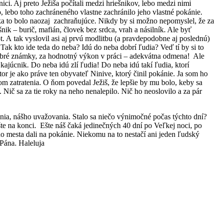
nici. Aj preto Ježiša počítali medzi hriešnikov, lebo medzi nimi
o, lebo toho zachráneného vlastne zachránilo jeho vlastné pokánie.
ka to bolo naozaj zachraňujúce. Nikdy by si možno nepomyslel, že za
ik – burič, mafián, človek bez srdca, vrah a násilník. Ale byť
vot. A tak vyslovil asi aj prvú modlitbu (a pravdepodobne aj poslednú)
ak kto ide teda do neba? Idú do neba dobrí ľudia? Veď tí by si to
 dobré známky, za hodnotný výkon v práci – adekvátna odmena! Ale
kajúcnik. Do neba idú zlí ľudia! Do neba idú takí ľudia, ktorí
or je ako práve ten obyvateľ Ninive, ktorý činil pokánie. Ja som ho
om zatratenia. O ňom povedal Ježiš, že lepšie by mu bolo, keby sa
 Nič sa za tie roky na neho nenalepilo. Nič ho neoslovilo a za pár
a, nášho uvažovania. Stalo sa niečo výnimočné počas týchto dní?
šte na konci. Ešte náš čaká jedinečných 40 dní po Veľkej noci, po
ého mesta dali na pokánie. Niekomu na to nestačí ani jeden ľudský
 Pána. Haleluja