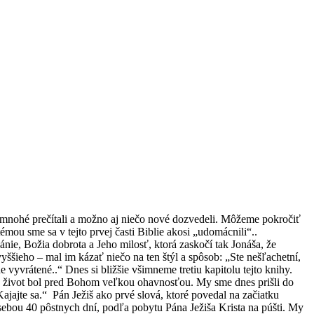
ž mnohé prečítali a možno aj niečo nové dozvedeli. Môžeme pokročiť
 témou sme sa v tejto prvej časti Biblie akosi „udomácnili“..
ie, Božia dobrota a Jeho milosť, ktorá zaskočí tak Jonáša, že
ššieho – mal im kázať niečo na ten štýl a spôsob: „Ste nešľachetní,
 vyvrátené..“ Dnes si bližšie všimneme tretiu kapitolu tejto knihy.
ny život bol pred Bohom veľkou ohavnosťou. My sme dnes prišli do
ajajte sa.“ Pán Ježiš ako prvé slová, ktoré povedal na začiatku
sebou 40 pôstnych dní, podľa pobytu Pána Ježiša Krista na púšti. My