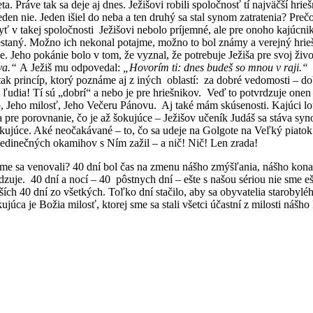
a. Práve tak sa deje aj dnes. Ježišovi robili spoločnosť tí najväčší hrieš
eden nie. Jeden išiel do neba a ten druhý sa stal synom zatratenia? Preč
 v takej spoločnosti Ježišovi nebolo príjemné, ale pre onoho kajúcni
estaný. Možno ich nekonal potajme, možno to bol známy a verejný hriešn
ce. Jeho pokánie bolo v tom, že vyznal, že potrebuje Ježiša pre svoj ži
tva.“
A Ježiš mu odpovedal:
„Hovorím ti: dnes budeš so mnou v raji.“
T
 tak princíp, ktorý poznáme aj z iných oblastí: za dobré vedomosti –
 ľudia! Tí sú „dobrí“ a nebo je pre hriešnikov. Veď to potvrdzuje onen 
, Jeho milosť, Jeho Večeru Pánovu. Aj také mám skúsenosti. Kajúci lot
 pre porovnanie, čo je až šokujúce – Ježišov učeník Judáš sa stáva syn
šokujúce. Aké neočakávané – to, čo sa udeje na Golgote na Veľký piatok.
jedinečných okamihov s Ním zažil – a nič! Nič! Len zrada!
 sa venovali? 40 dní bol čas na zmenu nášho zmýšľania, nášho konani
rdzuje. 40 dní a nocí – 40 pôstnych dní – ešte s našou sériou nie sme e
ších 40 dní zo všetkých. Toľko dní stačilo, aby sa obyvatelia starobyl
úca je Božia milosť, ktorej sme sa stali všetci účastní z milosti nášho