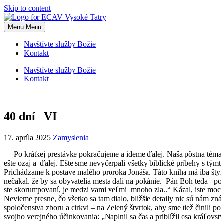
Skip to content
Menu
Menu
Navštívte služby Božie
Kontakt
Navštívte služby Božie
Kontakt
40 dní VI
17. apríla 2025
Zamyslenia
Po krátkej prestávke pokračujeme a ideme ďalej. Naša pôstna téma p
ešte ozaj aj ďalej. Ešte sme nevyčerpali všetky biblické príbehy s tým
Prichádzame k postave malého proroka Jonáša. Táto kniha má iba štyr
nečakal, že by sa obyvatelia mesta dali na pokánie. Pán Boh teda po
ste skorumpovaní, je medzi vami veľmi mnoho zla..“ Kázal, iste mocne
Nevieme presne, čo všetko sa tam dialo, bližšie detaily nie sú nám
spoločenstva zboru a cirkvi – na Zelený štvrtok, aby sme tiež činili
svojho verejného účinkovania: „Naplnil sa čas a priblížil osa kráľo