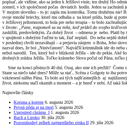
popísať, ale vidíme, ako sa jeden k Ježišovi vinie, ten druhý Ho odmiet
zomrel, v ich spoločnosti počas deviatich hodín. Jeden sa zachránil j
V mojom slovníku – to je: zapla mu kontrolka. Tomu druhému nie! Byť
svoje mnohé hriechy, ktoré mu odhalia a na ktoré prídu, bude aj potr
v Ježišovej prítomnosti, to bola pre neho terapia – to bolo zachraňujú
v živote:
„Pane, rozpomeň sa na mňa, keď prídeš do svojho kráľovs
zaslúžili, predovšetkým. Za dobrý život – odmena je nebo. Platil by
v spojitosti s dobrými ľuďmi to tak, žiaľ neplatí. Do neba nejdú dobrí
v poslednej chvíli nezaváhajú – a prejavia záujem o Boha, Jeho slovo
nazval dnes, že bol „Ninivčanom“. Najväčší kriminálnik ide do neba a
nebol narodil. Ten, ktorý bol v blízkosti Ježiša – ide do pekla. Aké 
drobných zrádza Ježiša. Toľko krásneho Slova počul od Pána, toľko 
Sme na konci pôstnych 40 dní. Ozaj, ako sme ich prežili? Čomu sme
Stane sa niečo také dnes? Môže sa stať.. Scéna z Golgoty to iba potv
vzkriesení nášho Pána. To bolo asi tých najšťastnejších aj najúžasnej
život, niekomu stačí okamih a moment – a je hneď v nebi. Až taká šokuj
Najnovšie články
Koruna a korene
6. augusta 2026
Pevná pôda aj na mori
5. augusta 2026
Uprostred chrámu I
1. augusta 2026
Bach a Lipsko
30. júla 2026
Pozoruhodný príbeh najmenšieho zrnka II
29. júla 2026