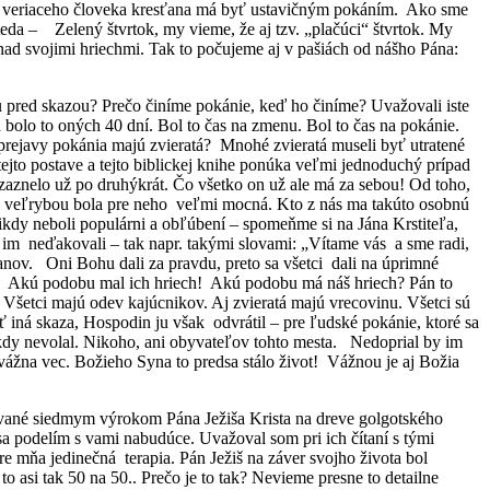
vot veriaceho človeka kresťana má byť ustavičným pokáním. Ako sme
eda – Zelený štvrtok, my vieme, že aj tzv. „plačúci“ štvrtok. My
i nad svojimi hriechmi. Tak to počujeme aj v pašiách od nášho Pána:
u pred skazou? Prečo činíme pokánie, keď ho činíme? Uvažovali iste
 bolo to oných 40 dní. Bol to čas na zmenu. Bol to čas na pokánie.
 prejavy pokánia majú zvieratá? Mnohé zvieratá museli byť utratené
tejto postave a tejto biblickej knihe ponúka veľmi jednoduchý prípad
aznelo už po druhýkrát. Čo všetko on už ale má za sebou! Od toho,
ť s veľrybou bola pre neho veľmi mocná. Kto z nás ma takúto osobnú
ikdy neboli populárni a obľúbení – spomeňme si na Jána Krstiteľa,
 im neďakovali – tak napr. takými slovami: „Vítame vás a sme radi,
anov. Oni Bohu dali za pravdu, preto sa všetci dali na úprimné
sať.. Akú podobu mal ich hriech! Akú podobu má náš hriech? Pán to
. Všetci majú odev kajúcnikov. Aj zvieratá majú vrecovinu. Všetci sú
 iná skaza, Hospodin ju však odvrátil – pre ľudské pokánie, ktoré sa
kdy nevolal. Nikoho, ani obyvateľov tohto mesta. Nedoprial by im
 vážna vec. Božieho Syna to predsa stálo život! Vážnou je aj Božia
nované siedmym výrokom Pána Ježiša Krista na dreve golgotského
sa podelím s vami nabudúce. Uvažoval som pri ich čítaní s tými
pre mňa jedinečná terapia. Pán Ježiš na záver svojho života bol
 to asi tak 50 na 50.. Prečo je to tak? Nevieme presne to detailne