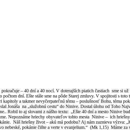
okračuje – 40 dní a 40 nocí. V doterajších piatich častiach sme si u
to počtom dní. Ešte stále sme na pôde Starej zmluvy. V spojitosti s toto
i kapitoly a takmer nevyčerpateľnú tému – poslušnosť Bohu, téma pokán
slal Jonáša na „služobnú cestu“ do Ninive. Dostal úlohu od Toho Najvy
.. Robil to aj slovami z nášho textu: „Ešte 40 dní a mesto Ninive bude
 známe. Nepoznáme hriechy obyvateľov tohto mesta Ninive – ich hrieš
 pokánie. Náš hriešny život – akú má podobu? Aj nám zaznieva výzva: „K
vstvo nebeské, pokánie čiňte a verte v evanjelium.“ (Mk 1,15) Máme za 