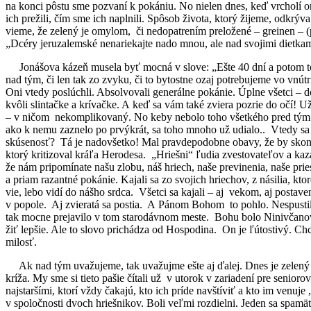
na konci pôstu sme pozvaní k pokániu. No nielen dnes, keď vrcholí 
ich prežili, čím sme ich naplnili. Spôsob života, ktorý žijeme, odk
vieme, že zelený je omylom, či nedopatrením preložené – greinen – (pl
„Dcéry jeruzalemské nenariekajte nado mnou, ale nad svojimi dietka
Jonášova kázeň musela byť mocná v slove: „Ešte 40 dní a potom to v
nad tým, či len tak zo zvyku, či to bytostne ozaj potrebujeme vo vnú
Oni vtedy poslúchli. Absolvovali generálne pokánie. Úplne všetci – 
kvôli slintačke a krívačke. A keď sa vám také zviera pozrie do očí! U
– v ničom nekomplikovaný. No keby nebolo toho všetkého pred tým..
ako k nemu zaznelo po prvýkrát, sa toho mnoho už udialo.. Vtedy sa
skúsenosť? Tá je nadovšetko! Mal pravdepodobne obavy, že by skončil
ktorý kritizoval kráľa Herodesa. „Hriešni“ ľudia zvestovateľov a ka
že nám pripomínate našu zlobu, náš hriech, naše previnenia, naše pr
a priam razantné pokánie. Kajali sa zo svojich hriechov, z násilia, 
vie, lebo vidí do nášho srdca. Všetci sa kajali – aj vekom, aj postav
v popole. Aj zvieratá sa postia. A Pánom Bohom to pohlo. Nespustil p
tak mocne prejavilo v tom starodávnom meste. Bohu bolo Ninivčanov 
žiť lepšie. Ale to slovo prichádza od Hospodina. On je ľútostivý. Ch
milosť.
Ak nad tým uvažujeme, tak uvažujme ešte aj ďalej. Dnes je zelený š
kríža. My sme si tieto pašie čítali už v utorok v zariadení pre seni
najstaršími, ktorí vždy čakajú, kto ich príde navštíviť a kto im venuj
v spoločnosti dvoch hriešnikov. Boli veľmi rozdielni. Jeden sa spamätal