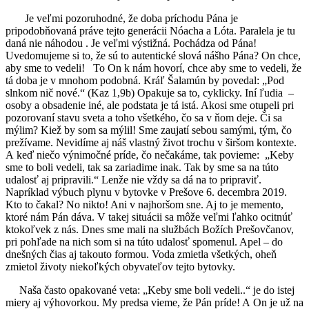
Je veľmi pozoruhodné, že doba príchodu Pána je
pripodobňovaná práve tejto generácii Nóacha a Lóta. Paralela je tu
daná nie náhodou . Je veľmi výstižná. Pochádza od Pána!
Uvedomujeme si to, že sú to autentické slová nášho Pána? On chce,
aby sme to vedeli! To On k nám hovorí, chce aby sme to vedeli, že
tá doba je v mnohom podobná. Kráľ Šalamún by povedal: „Pod
slnkom nič nové.“ (Kaz 1,9b) Opakuje sa to, cyklicky. Iní ľudia –
osoby a obsadenie iné, ale podstata je tá istá. Akosi sme otupeli pri
pozorovaní stavu sveta a toho všetkého, čo sa v ňom deje. Či sa
mýlim? Kiež by som sa mýlil! Sme zaujatí sebou samými, tým, čo
prežívame. Nevidíme aj náš vlastný život trochu v širšom kontexte.
A keď niečo výnimočné príde, čo nečakáme, tak povieme: „Keby
sme to boli vedeli, tak sa zariadime inak. Tak by sme sa na túto
udalosť aj pripravili.“ Lenže nie vždy sa dá na to pripraviť.
Napríklad výbuch plynu v bytovke v Prešove 6. decembra 2019.
Kto to čakal? No nikto! Ani v najhoršom sne. Aj to je memento,
ktoré nám Pán dáva. V takej situácii sa môže veľmi ľahko ocitnúť
ktokoľvek z nás. Dnes sme mali na službách Božích Prešovčanov,
pri pohľade na nich som si na túto udalosť spomenul. Apel – do
dnešných čias aj takouto formou. Voda zmietla všetkých, oheň
zmietol životy niekoľkých obyvateľov tejto bytovky.
Naša často opakované veta: „Keby sme boli vedeli..“ je do istej
miery aj výhovorkou. My predsa vieme, že Pán príde! A On je už na