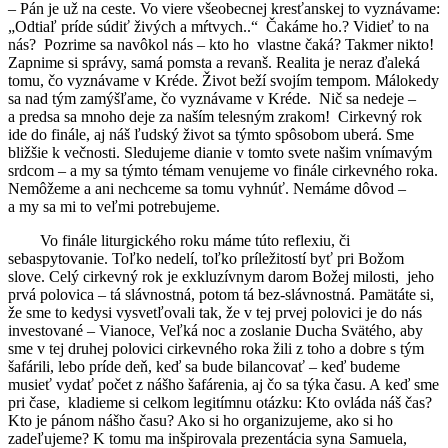
– Pán je už na ceste. Vo viere všeobecnej kresťanskej to vyznávame:
„Odtiaľ príde súdiť živých a mŕtvych..“ Čakáme ho.? Vidieť to na
nás? Pozrime sa navôkol nás – kto ho vlastne čaká? Takmer nikto!
Zapnime si správy, samá pomsta a revanš. Realita je neraz ďaleká
tomu, čo vyznávame v Kréde. Život beží svojím tempom. Málokedy
sa nad tým zamýšľame, čo vyznávame v Kréde. Nič sa nedeje –
a predsa sa mnoho deje za naším telesným zrakom! Cirkevný rok
ide do finále, aj náš ľudský život sa týmto spôsobom uberá. Sme
bližšie k večnosti. Sledujeme dianie v tomto svete našim vnímavým
srdcom – a my sa týmto témam venujeme vo finále cirkevného roka.
Nemôžeme a ani nechceme sa tomu vyhnúť. Nemáme dôvod –
a my sa mi to veľmi potrebujeme.
Vo finále liturgického roku máme túto reflexiu, či
sebaspytovanie. Toľko nedelí, toľko príležitostí byť pri Božom
slove. Celý cirkevný rok je exkluzívnym darom Božej milosti, jeho
prvá polovica – tá slávnostná, potom tá bez-slávnostná. Pamätáte si,
že sme to kedysi vysvetľovali tak, že v tej prvej polovici je do nás
investované – Vianoce, Veľká noc a zoslanie Ducha Svätého, aby
sme v tej druhej polovici cirkevného roka žili z toho a dobre s tým
šafárili, lebo príde deň, keď sa bude bilancovať – keď budeme
musieť vydať počet z nášho šafárenia, aj čo sa týka času. A keď sme
pri čase, kladieme si celkom legitímnu otázku: Kto ovláda náš čas?
Kto je pánom nášho času? Ako si ho organizujeme, ako si ho
zadeľujeme? K tomu ma inšpirovala prezentácia syna Samuela,