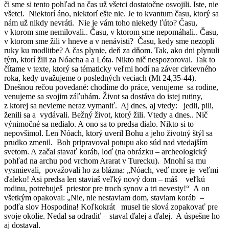
či sme si tento pohľad na čas už všetci dostatočne osvojili. Iste, nie
všetci. Niektorí áno, niektorí ešte nie. Je to kvantum času, ktorý sa
nám už nikdy nevráti. Nie je vám toho niekedy ľúto? Času,
v ktorom sme nemilovali.. Času, v ktorom sme nepomáhali.. Času,
v ktorom sme žili v hneve a v nenávisti? Času, kedy sme nezopli
ruky ku modlitbe? A čas plynie, deň za dňom. Tak, ako dni plynuli
tým, ktorí žili za Nóacha a a Lóta. Nikto nič nespozoroval. Tak to
čítame v texte, ktorý sa tématicky veľmi hodí na záver cirkevného
roka, kedy uvažujeme o posledných veciach (Mt 24,35-44).
Dnešnou rečou povedané: chodíme do práce, venujeme sa rodine,
venujeme sa svojim záľubám. Život sa dostáva do istej rutiny,
z ktorej sa nevieme neraz vymaniť. Aj dnes, aj vtedy: jedli, pili,
ženili sa a vydávali. Bežný život, ktorý žili. Vtedy a dnes.. Nič
výnimočné sa nedialo. A ono sa to predsa dialo. Nikto si to
nepovšimol. Len Nóach, ktorý uveril Bohu a jeho životný štýl sa
prudko zmenil. Boh pripravoval potupu ako súd nad vtedajším
svetom. A začal stavať koráb, loď (na obrázku – archeologický
pohľad na archu pod vrchom Ararat v Turecku). Mnohí sa mu
vysmievali, považovali ho za blázna: „Nóach, veď more je veľmi
ďaleko! Asi predsa len staviaš veľký nový dom – máš veľkú
rodinu, potrebuješ priestor pre troch synov a tri nevesty!“ A on
všetkým opakoval: „Nie, nie nestaviam dom, staviam koráb –
podľa slov Hospodina! Koľkokrát musel tie slová zopakovať pre
svoje okolie. Nedal sa odradiť – staval ďalej a ďalej. A úspešne ho
aj dostaval.