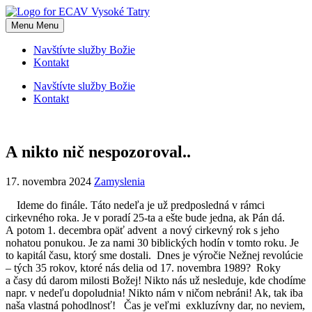
Skip
to
Menu
Menu
content
Navštívte služby Božie
Kontakt
Navštívte služby Božie
Kontakt
A nikto nič nespozoroval..
17. novembra 2024
Zamyslenia
Ideme do finále. Táto nedeľa je už predposledná v rámci
cirkevného roka. Je v poradí 25-ta a ešte bude jedna, ak Pán dá.
A potom 1. decembra opäť advent a nový cirkevný rok s jeho
nohatou ponukou. Je za nami 30 biblických hodín v tomto roku. Je
to kapitál času, ktorý sme dostali. Dnes je výročie Nežnej revolúcie
– tých 35 rokov, ktoré nás delia od 17. novembra 1989? Roky
a časy dú darom milosti Božej! Nikto nás už nesleduje, kde chodíme
napr. v nedeľu dopoludnia! Nikto nám v ničom nebráni! Ak, tak iba
naša vlastná pohodlnosť! Čas je veľmi exkluzívny dar, no neviem,