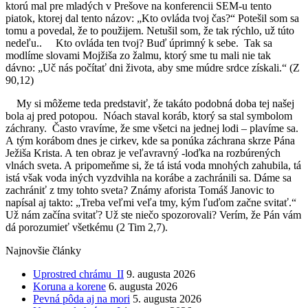
ktorú mal pre mladých v Prešove na konferencii SEM-u tento
piatok, ktorej dal tento názov: „Kto ovláda tvoj čas?“ Potešil som sa
tomu a povedal, že to použijem. Netušil som, že tak rýchlo, už túto
nedeľu.. Kto ovláda ten tvoj? Buď úprimný k sebe. Tak sa
modlíme slovami Mojžiša zo žalmu, ktorý sme tu mali nie tak
dávno: „Uč nás počítať dni života, aby sme múdre srdce získali.“ (Z
90,12)
My si môžeme teda predstaviť, že takáto podobná doba tej našej
bola aj pred potopou. Nóach staval koráb, ktorý sa stal symbolom
záchrany. Často vravíme, že sme všetci na jednej lodi – plavíme sa.
A tým korábom dnes je cirkev, kde sa ponúka záchrana skrze Pána
Ježiša Krista. A ten obraz je veľavravný -loďka na rozbúrených
vlnách sveta. A pripomeňme si, že tá istá voda mnohých zahubila, tá
istá však voda iných vyzdvihla na korábe a zachránili sa. Dáme sa
zachrániť z tmy tohto sveta? Známy aforista Tomáš Janovic to
napísal aj takto: „Treba veľmi veľa tmy, kým ľuďom začne svitať.“
Už nám začína svitať? Už ste niečo spozorovali? Verím, že Pán vám
dá porozumieť všetkému (2 Tim 2,7).
Najnovšie články
Uprostred chrámu II
9. augusta 2026
Koruna a korene
6. augusta 2026
Pevná pôda aj na mori
5. augusta 2026