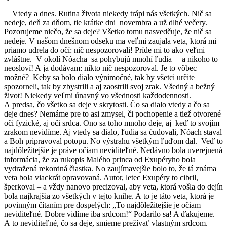
Vtedy a dnes. Rutina života niekedy trápi nás všetkých. Nič sa
nedeje, deň za dňom, tie krátke dni novembra a už dlhé večery.
Pozorujeme niečo, že sa deje? Všetko tomu nasvedčuje, že nič sa
nedeje. V našom dnešnom odseku ma veľmi zaujala veta, ktorá mi
priamo udrela do očí: nič nespozorovali! Príde mi to ako veľmi
zvláštne. V okolí Nóacha sa pohybujú mnohí ľudia – a nikoho to
neosloví! A ja dodávam: nikto nič nespozoroval. Je to vôbec
možné? Keby sa bolo dialo výnimočné, tak by všetci určite
spozorneli, tak by zbystrili a aj zaostrili svoj zrak. Všedný a bežný
život! Niekedy veľmi únavný vo všednosti každodennosti.
A predsa, čo všetko sa deje v skrytosti. Čo sa dialo vtedy a čo sa
deje dnes? Nemáme pre to asi zmysel, či pochopenie a tiež otvorené
oči fyzické, aj oči srdca. Ono sa toho mnoho deje, aj keď to svojím
zrakom nevidíme. Aj vtedy sa dialo, ľudia sa čudovali, Nóach staval
a Boh pripravoval potopu. No výstrahu všetkým ľuďom dal. Veď to
najdôležitejšie je práve očiam neviditeľné. Nedávno bola uverejnená
informácia, že za rukopis Malého princa od Exupéryho bola
vydražená rekordná čiastka. No zaujímavejšie bolo to, že tá známa
veta bola viackrát opravovaná. Autor, letec Exupéry to cibril,
šperkoval – a vždy nanovo precizoval, aby veta, ktorá vošla do dejín
bola najkrajšia zo všetkých v tejto knihe. A to je táto veta, ktorá je
povinným čítaním pre dospelých: „To najdôležitejšie je očiam
neviditeľné. Dobre vidíme iba srdcom!“ Podarilo sa! A ďakujeme.
A to neviditeľné, čo sa deje, smieme prežívať vlastným srdcom.