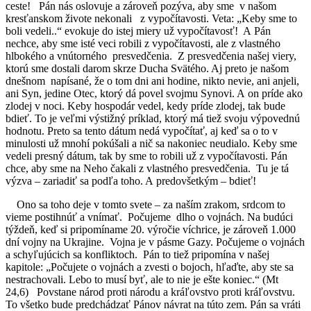
ceste! Pán nás oslovuje a zároveň pozýva, aby sme v našom
kresťanskom živote nekonali z vypočítavosti. Veta: „Keby sme to
boli vedeli..“ evokuje do istej miery už vypočítavosť! A Pán
nechce, aby sme isté veci robili z vypočítavosti, ale z vlastného
hlbokého a vnútorného presvedčenia. Z presvedčenia našej viery,
ktorú sme dostali darom skrze Ducha Svätého. Aj preto je našom
dnešnom napísané, že o tom dni ani hodine, nikto nevie, ani anjeli,
ani Syn, jedine Otec, ktorý dá povel svojmu Synovi. A on príde ako
zlodej v noci. Keby hospodár vedel, kedy príde zlodej, tak bude
bdieť. To je veľmi výstižný príklad, ktorý má tiež svoju výpovednú
hodnotu. Preto sa tento dátum nedá vypočítať, aj keď sa o to v
minulosti už mnohí pokúšali a nič sa nakoniec neudialo. Keby sme
vedeli presný dátum, tak by sme to robili už z vypočítavosti. Pán
chce, aby sme na Neho čakali z vlastného presvedčenia. Tu je tá
výzva – zariadiť sa podľa toho. A predovšetkým – bdieť!
Ono sa toho deje v tomto svete – za naším zrakom, srdcom to
vieme postihnúť a vnímať. Počujeme dlho o vojnách. Na budúci
týždeň, keď si pripomíname 20. výročie víchrice, je zároveň 1.000
dní vojny na Ukrajine. Vojna je v pásme Gazy. Počujeme o vojnách
a schyľujúcich sa konfliktoch. Pán to tiež pripomína v našej
kapitole: „Počujete o vojnách a zvesti o bojoch, hľaďte, aby ste sa
nestrachovali. Lebo to musí byť, ale to nie je ešte koniec.“ (Mt
24,6) Povstane národ proti národu a kráľovstvo proti kráľovstvu.
To všetko bude predchádzať Pánov návrat na túto zem. Pán sa vráti