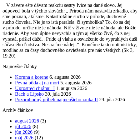
V závere ešte dávam reakciu sestry Ivice na dané slovo. Jej
odpoveď bola v týchto slovách: „ Príroda nám nastavila zrkadlo, aby
sme poznali, akí sme. Katastrofálne sucho v prírode, duchovné
sucho človeka. Nie je to istá paralela, či symbolika? To, čo sa dej
v prírode, určite nie je náhoda. Nič v živote nie je náhoda, ale Božie
riadenie. Aby zem úplne nevyschla a tým aj všetko živé, čo z nej
vyrastá, prišiel dážď.. Príde aj vlaha a osvieženie do vyprahlých duší
súčasného ľudstva. Nestraťme nádej..“ Končíme takto optimisticky,
modliac sa za časy duchovného osvieženia pre nás všetkých (Sk 3,
19.20).
Najnovšie články
Koruna a korene
6. augusta 2026
Pevná pôda aj na mori
5. augusta 2026
Uprostred chrámu I
1. augusta 2026
Bach a Lipsko
30. júla 2026
Pozoruhodný príbeh najmenšieho zrnka II
29. júla 2026
Archív článkov
august 2026
(3)
júl 2026
(8)
jún 2026
(9)
máj 2026
(12)