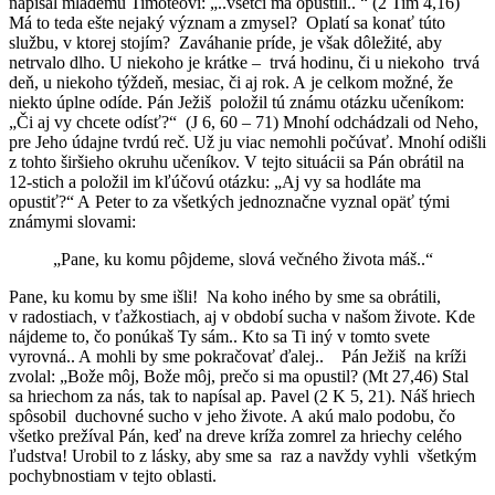
napísal mladému Timoteovi: „..všetci ma opustili.. “ (2 Tim 4,16)
Má to teda ešte nejaký význam a zmysel? Oplatí sa konať túto
službu, v ktorej stojím? Zaváhanie príde, je však dôležité, aby
netrvalo dlho. U niekoho je krátke – trvá hodinu, či u niekoho trvá
deň, u niekoho týždeň, mesiac, či aj rok. A je celkom možné, že
niekto úplne odíde. Pán Ježiš položil tú známu otázku učeníkom:
„Či aj vy chcete odísť?“ (J 6, 60 – 71) Mnohí odchádzali od Neho,
pre Jeho údajne tvrdú reč. Už ju viac nemohli počúvať. Mnohí odišli
z tohto širšieho okruhu učeníkov. V tejto situácii sa Pán obrátil na
12-stich a položil im kľúčovú otázku: „Aj vy sa hodláte ma
opustiť?“ A Peter to za všetkých jednoznačne vyznal opäť tými
známymi slovami:
„Pane, ku komu pôjdeme, slová večného života máš..“
Pane, ku komu by sme išli! Na koho iného by sme sa obrátili,
v radostiach, v ťažkostiach, aj v období sucha v našom živote. Kde
nájdeme to, čo ponúkaš Ty sám.. Kto sa Ti iný v tomto svete
vyrovná.. A mohli by sme pokračovať ďalej.. Pán Ježiš na kríži
zvolal: „Bože môj, Bože môj, prečo si ma opustil? (Mt 27,46) Stal
sa hriechom za nás, tak to napísal ap. Pavel (2 K 5, 21). Náš hriech
spôsobil duchovné sucho v jeho živote. A akú malo podobu, čo
všetko prežíval Pán, keď na dreve kríža zomrel za hriechy celého
ľudstva! Urobil to z lásky, aby sme sa raz a navždy vyhli všetkým
pochybnostiam v tejto oblasti.