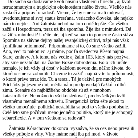
Do sucha sa dostávame kvôli nášmu vlastnému hriechu, aj kvôli
neraz smutným a tragickým okolnostiam nášho života. Všeličo nás
zaskočí a pripraví o radosť. Vieme, že by sme sa mali radovať,
uvedomujeme si svoj status kresťana, veriaceho človeka, ale nejako
nám to nejde.. Ani žalmista nebol na tom o nič lepšie. Čo všetko
zažil s Hospodinom, teraz už iba spomína. Žije iba z minulosti. Dá
sa žiť z minulosti? Určite nie, aj keď sa nám to pomerne často stáva.
Spomína na slávne dejiny našej evanjelickej cirkvi, trápi nás však
konfliktná prítomnosť. Pripomíname si to, čo sme všetko zažili..
Áno, veď to nakoniec aj máme, podľa svedectva Písem najmä
Starej zmluvy. A k tomu nás vedie aj žalm 103, ktorý nás pozýva,
aby sme nezabúdali na žiadne Božie dobrodenia. Bolo ich určite
nemálo, je ich vždy aj dosť v každom novom dni nášho života, do
ktorého sme sa zobudili. Chceme to zažiť najmä v tejto prítomnosti,
o ktorú práve teraz ide. Tu a teraz.. Tá je ťaživá pre mnohých.
Prichádzajú jesenné dni, média nám predpovedajú ťažkú a dlhú
zimu. Scenáre do najbližšieho obdobia sú až v mnohom
katastrofické. Nemožno to všetko sledovať, predovšetkým kvôli
vlastnému mentálnemu zdraviu. Energetická kríza ešte akosi to
všetko umocňuje, politická nestabilita sa pod to všetko podpisuje.
Celé leto sme počúvali meno jedného politika, ktorý nie je schopný
sebareflexie. A v tom všetkom sa radovať?
Žalmista Kórachovec dokonca vyznáva, že sa cez neho prevalili
všetky príboje a vlny. Vlny máme radi iba pri mori, v živote