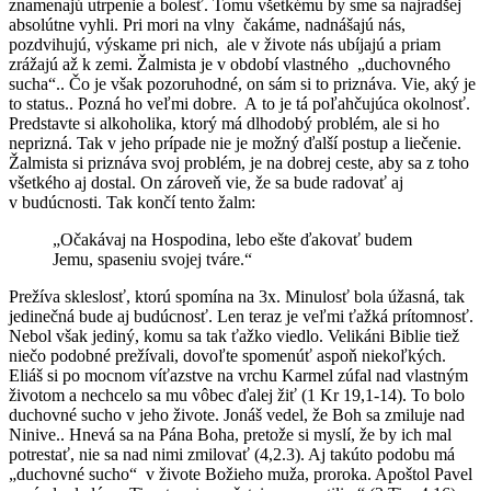
znamenajú utrpenie a bolesť. Tomu všetkému by sme sa najradšej
absolútne vyhli. Pri mori na vlny čakáme, nadnášajú nás,
pozdvihujú, výskame pri nich, ale v živote nás ubíjajú a priam
zrážajú až k zemi. Žalmista je v období vlastného „duchovného
sucha“.. Čo je však pozoruhodné, on sám si to priznáva. Vie, aký je
to status.. Pozná ho veľmi dobre. A to je tá poľahčujúca okolnosť.
Predstavte si alkoholika, ktorý má dlhodobý problém, ale si ho
neprizná. Tak v jeho prípade nie je možný ďalší postup a liečenie.
Žalmista si priznáva svoj problém, je na dobrej ceste, aby sa z toho
všetkého aj dostal. On zároveň vie, že sa bude radovať aj
v budúcnosti. Tak končí tento žalm:
„Očakávaj na Hospodina, lebo ešte ďakovať budem
Jemu, spaseniu svojej tváre.“
Prežíva skleslosť, ktorú spomína na 3x. Minulosť bola úžasná, tak
jedinečná bude aj budúcnosť. Len teraz je veľmi ťažká prítomnosť.
Nebol však jediný, komu sa tak ťažko viedlo. Velikáni Biblie tiež
niečo podobné prežívali, dovoľte spomenúť aspoň niekoľkých.
Eliáš si po mocnom víťazstve na vrchu Karmel zúfal nad vlastným
životom a nechcelo sa mu vôbec ďalej žiť (1 Kr 19,1-14). To bolo
duchovné sucho v jeho živote. Jonáš vedel, že Boh sa zmiluje nad
Ninive.. Hnevá sa na Pána Boha, pretože si myslí, že by ich mal
potrestať, nie sa nad nimi zmilovať (4,2.3). Aj takúto podobu má
„duchovné sucho“ v živote Božieho muža, proroka. Apoštol Pavel