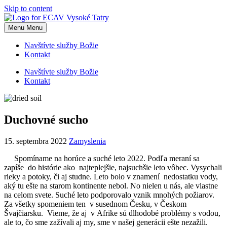
Skip to content
Menu
Menu
Navštívte služby Božie
Kontakt
Navštívte služby Božie
Kontakt
Duchovné sucho
15. septembra 2022
Zamyslenia
Spomíname na horúce a suché leto 2022. Podľa meraní sa
zapíše do histórie ako najteplejšie, najsuchšie leto vôbec. Vysychali
rieky a potoky, či aj studne. Leto bolo v znamení nedostatku vody,
aký tu ešte na starom kontinente nebol. No nielen u nás, ale vlastne
na celom svete. Suché leto podporovalo vznik mnohých požiarov.
Za všetky spomeniem ten v susednom Česku, v Českom
Švajčiarsku. Vieme, že aj v Afrike sú dlhodobé problémy s vodou,
ale to, čo sme zažívali aj my, sme v našej generácii ešte nezažili.