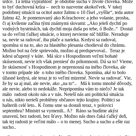
srdce. Tá letná vyprahlosť je obdobie sucha v živote človeka. Môže
to byť duchovná kríza – nech to nazveme akokoľvek. V takej
podobnej situácii sa ocitol autor žalmu o 10 čísel „vyššie“, teda autor
žalmu 42. Je pomenovaný ako Kórachovec a jeho volanie, prosba,
či aj kvílenie začína tými známymi slovami: „Ako jeleň dychtí po
vodných bystrinách, tak dychtí moja duša po tebe, ó Bože..“ Dostal
sa do veľmi ťažkej situácie, o ktorej nevieme nič bližšie. Neraduje
sa, nevie sa radovať, iba plače a narieka. Kedysi sa radoval,
spomína si na to, ako za hlasitého plesania chodieval do chrámu.
Možno bol na čele sprievodu, možno aj predspevoval.. Teraz je
kdesi učupený v kúte. Má síce s Hospodinom veľmi bohaté
skúsenosti, nevie ich však preniesť do prítomnosti. Dá sa to? Vieme,
že skúsenosť s Hospodinom je neprenosná na iného človeka, ale
v tomto prípade ide o toho istého človeka. Spomína, aké to bolo
úžasné kedysi, ale teraz je to veľmi mizerné. Nevie sa radovať. Vie,
že by sa aj mal, ale nevie, ako „na to“.. Má k tomu mnohé dôvody,
ale nevie, alebo to nedokáže. Nepripomína vám to niečo? Je tak
málo radosti okolo nás a v nás. Neteší nás ani politická situácia
u nás, nikto nerieši problémy občanov tejto krajiny. Politici sa
hašterili celé leto.. K čomu sme sa dostali teraz, v polovici
septembra? Ministri sa vymenili.. A? Ráno sa budíme akýsi
unavení, bez radosti, bez šťavy. Možno nás dnes čaká ťažký deň,
tak tej radosti je veľmi málo – o to menej. Sucho a sucho a ešte raz
sucho..