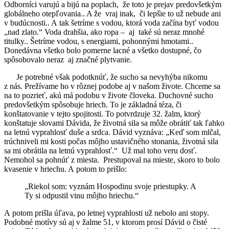
Odborníci varujú a bijú na poplach, že toto je prejav predovšetkým
globálneho otepľovania.. A že vraj inak, či lepšie to už nebude ani
v budúcnosti.. A tak šetríme s vodou, ktorá voda začína byť vodou
„nad zlato.“ Voda drahšia, ako ropa – aj také sú neraz mnohé
titulky.. Šetríme vodou, s energiami, pohonnými hmotami..
Donedávna všetko bolo pomerne lacné a všetko dostupné, čo
spôsobovalo neraz aj značné plytvanie.
Je potrebné však podotknúť, že sucho sa nevyhýba nikomu
z nás. Prežívame ho v rôznej podobe aj v našom živote. Chceme sa
na to pozrieť, akú má podobu v živote človeka. Duchovné sucho
predovšetkým spôsobuje hriech. To je základná téza, či
konštatovanie v tejto spojitosti. To potvrdzuje 32. žalm, ktorý
konštatuje slovami Dávida, že životná sila sa môže obrátiť tak ľahko
na letnú vyprahlosť duše a srdca. Dávid vyznáva: „Keď som mlčal,
trúchniveli mi kosti počas môjho ustavičného stonania, životná sila
sa mi obrátila na letnú vyprahlosť.“ Už mal toho veru dosť.
Nemohol sa pohnúť z miesta. Prestupoval na mieste, skoro to bolo
kvasenie v hriechu. A potom to prišlo:
„Riekol som: vyznám Hospodinu svoje priestupky. A
Ty si odpustil vinu môjho hriechu.“
A potom prišla úľava, po letnej vyprahlosti už nebolo ani stopy.
Podobné motívy sú aj v žalme 51, v ktorom prosí Dávid o čisté