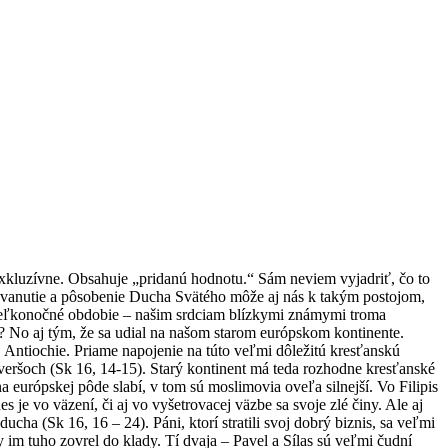
 exkluzívne. Obsahuje „pridanú hodnotu.“ Sám neviem vyjadriť, čo to
é vanutie a pôsobenie Ducha Svätého môže aj nás k takým postojom,
í Veľkonočné obdobie – našim srdciam blízkymi známymi troma
m? No aj tým, že sa udial na našom starom európskom kontinente.
 z Antiochie. Priame napojenie na túto veľmi dôležitú kresťanskú
veršoch (Sk 16, 14-15). Starý kontinent má teda rozhodne kresťanské
 európskej pôde slabí, v tom sú moslimovia oveľa silnejší. Vo Filipis
 je vo väzení, či aj vo vyšetrovacej väzbe sa svoje zlé činy. Ale aj
ha (Sk 16, 16 – 24). Páni, ktorí stratili svoj dobrý biznis, sa veľmi
 im tuho zovrel do klady. Tí dvaja – Pavel a Sílas sú veľmi čudní