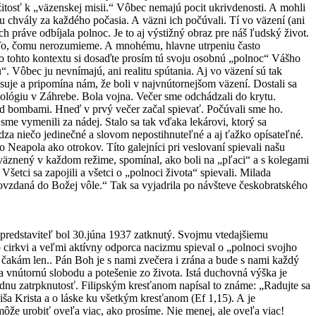
žitosť k „väzenskej misii.“ Vôbec nemajú pocit ukrivdenosti. A mohli
u chvály za každého počasia. A väzni ich počúvali. Tí vo väzení (ani
ch práve odbíjala polnoc. Je to aj výstižný obraz pre náš ľudský život.
e. To, čomu nerozumieme. A mnohému, hlavne utrpeniu často
 tohto kontextu si dosaďte prosím tú svoju osobnú „polnoc“ Vášho
. Vôbec ju nevnímajú, ani realitu spútania. Aj vo väzení sú tak
suje a pripomína nám, že boli v najvnútornejšom väzení. Dostali sa
hológiu v Záhrebe. Bola vojna. Večer sme odchádzali do krytu.
red bombami. Hneď v prvý večer začal spievať. Počúvali sme ho.
sme vymenili za nádej. Stalo sa tak vďaka lekárovi, ktorý sa
ádza niečo jedinečné a slovom nepostihnuteľné a aj ťažko opísateľné.
o Neapola ako otrokov. Títo galejníci pri veslovaní spievali našu
l väznený v každom režime, spomínal, ako boli na „pľaci“ a s kolegami
šetci sa zapojili a všetci o „polnoci života“ spievali. Milada
ovzdaná do Božej vôle.“ Tak sa vyjadrila po návšteve českobratského
predstaviteľ bol 30.júna 1937 zatknutý. Svojmu vtedajšiemu
o cirkvi a veľmi aktívny odporca nacizmu spieval o „polnoci svojho
e, čakám len.. Pán Boh je s nami zvečera i zrána a bude s nami každý
 vnútornú slobodu a potešenie zo života. Istá duchovná výška je
iadnu zatrpknutosť. Filipským kresťanom napísal to známe: „Radujte sa
iša Krista a o láske ku všetkým kresťanom (Ef 1,15). A je
ôže urobiť oveľa viac, ako prosíme. Nie menej, ale oveľa viac!