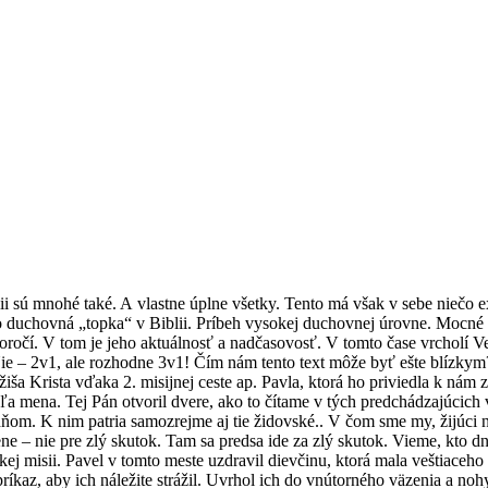
lii sú mnohé také. A vlastne úplne všetky. Tento má však v sebe niečo
 to duchovná „topka“ v Biblii. Príbeh vysokej duchovnej úrovne. Mocn
toročí. V tom je jeho aktuálnosť a nadčasovosť. V tomto čase vrchol
 Nie – 2v1, ale rozhodne 3v1! Čím nám tento text môže byť ešte blízky
iša Krista vďaka 2. misijnej ceste ap. Pavla, ktorá ho priviedla k nám
 mena. Tej Pán otvoril dvere, ako to čítame v tých predchádzajúcich 
ňom. K nim patria samozrejme aj tie židovské.. V čom sme my, žijúci na
 – nie pre zlý skutok. Tam sa predsa ide za zlý skutok. Vieme, kto dnes
misii. Pavel v tomto meste uzdravil dievčinu, ktorá mala veštiaceho duc
íkaz, aby ich náležite strážil. Uvrhol ich do vnútorného väzenia a nohy