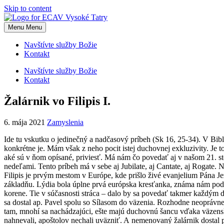
Skip to content
Menu
Menu
Navštívte služby Božie
Kontakt
Navštívte služby Božie
Kontakt
Žalárnik vo Filipis I.
6. mája 2021
Zamyslenia
Ide tu vskutku o jedinečný a nadčasový príbeh (Sk 16, 25-34). V Bib
konkrétne je. Mám však z neho pocit istej duchovnej exkluzivity. Je
aké sú v ňom opísané, priviesť. Má nám čo povedať aj v našom 21. s
nedeľami. Tento príbeh má v sebe aj Jubilate, aj Cantate, aj Rogate.
Filipis je prvým mestom v Európe, kde prišlo živé evanjelium Pána Jež
základňu. Lýdia bola úplne prvá európska kresťanka, známa nám podľa
korene. Tie v súčasnosti stráca – dalo by sa povedať takmer každým d
sa dostal ap. Pavel spolu so Sílasom do väzenia. Rozhodne neoprávnene
tam, mnohí sa nachádzajúci, ešte majú duchovnú šancu vďaka väzenskej 
nahnevali, apoštolov nechali uväzniť. A nemenovaný žalárnik dostal pr