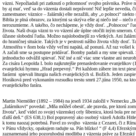
väzni. Nepožiadali pri zatknutí o prítomnosť svojho právnika. Práve 
by aj mať, veď sa do väzenia dostali neprávom! Nič lepšie nevedia, či
zamestnanec väznice – žalárnik) ešte nezažili, aby „o polnoci“ niekto 
Biblia je plná obrazov, za ktorými sa skrýva ešte aj niečo iné – ni
nerozumieme. A takého, čo nechápeme, je vždy dosť. „Polnocou“ ľud
života. Naši dvaja väzni to vo väzení ale úplne otočili iným smerom.
úžasne slobodní ľudia. Možno najslobodnejší zo všetkých. Ani žalárni
do hraničnej situácie. Takých je v pestrosti nášho života vždy dosť.
Atmosféra v ňom bola vždy veľmi napätá, až ponurá. Až raz vošiel k 
A začali sme sa postupne pridávať. Bomby padali a my sme spievali. Sp
jednoducho odvážil spievať. Nič iné a nič viac sme vlastne ani neuro
Za cisára Leopolda I. bolo najkrutejšie prenasledovanie evanjelikov (1
evanjelickú hymnu „Hrad prepevný.“ Pri každom zábere im text piesne 
farármi spievali liturgiu našich evanjelických sl. Božích. Jeden zaspi
Horáková pred vykonaním rozsudku trestu smrti 27.júna 1950, na kto
evanjelického farára.
Martin Niemöller (1892 – 1984) na jeseň 1934 založil v Nemecku „Be
„žalárnikovi“ povedal: „Mňa môžeš obesiť, ale pravda, pre ktorú zomr
života“, keď videl zo svojej väzenskej cely šibenicu, ktorá bola pre 
ďalší deň.“ (ES 638,1) Bol popravený ako osobný väzeň Adolfa Hitler
k tomu naozaj potrebná. Pavel zo svojho väzenia z Cezarei, či z Ríma
v Pánu vždycky, opakujem radujte sa. Pán blízko! “ (F 4,4) Efezským 
zaznamenaná jeho pozoruhodná modlitba z väzenia práve za Efezský ci