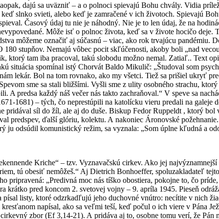
naopak, dajú sa uväzniť – a o polnoci spievajú Bohu chvály. Vidia príle
 keď slnko svieti, alebo keď je zamračené v ich životoch. Spievajú Boh
spieval. Časový údaj tu nie je náhodný. Nie je to len údaj, že na hodiná
ečo nevypovedané. Môže isť o polnoc života, keď sa v živote hocičo dej
stva môžeme označiť aj súčasnú – viac, ako rok trvajúcu pandémiu. Do
 O 180 stupňov. Nemajú vôbec pocit skľúčenosti, akoby boli „nad vecou“
k, ktorý tam iba pracoval, takú slobodu možno nemal. Zatiaľ.. Text opi
 Takú situácia spomínal istý Chorvát Baldo Mikulič: „Študoval som psyc
nám lekár. Bol na tom rovnako, ako my všetci. Tiež sa prišiel ukryť p
evom sme sa stali bližšími. Vyšli sme z ulity osobného strachu, ktorý 
bili. A predsa každý náš večer nás takto zachraňoval.“ V speve sa nach
671-1681) – tých, čo neprestúpili na katolícku vieru predali na galeje d
pridával síl do žíl, ale aj do duše. Biskup Fedor Ruppeldt , ktorý bo
eval predspev, ďalší glóriu, kolektu. A nakoniec Áronovské požehnanie. V
rý ju odsúdil komunistický režim, sa vyznala: „Som úplne kľudná a od
kennende Kriche“ – tzv. Vyznavačskú cirkev. Ako jej najvýznamnejší 
iem, tú obesiť nemôžeš.“ Aj Dietrich Bonhoeffer, spoluzakladateľ tejt
neho pripravená: „Predivná moc nás tíško obostiera, pokojne to, čo príd
a krátko pred koncom 2. svetovej vojny – 9. apríla 1945. Pieseň odráža
 písal listy, ktoré odzrkadľujú jeho duchovné vnútro: necítite v nich ž
kresťanom napísal, ako sa veľmi teší, keď počul o ich viere v Pána Jež
rkevný zbor (Ef 3,14-21). A pridáva aj to, osobne tomu verí, že Pán m