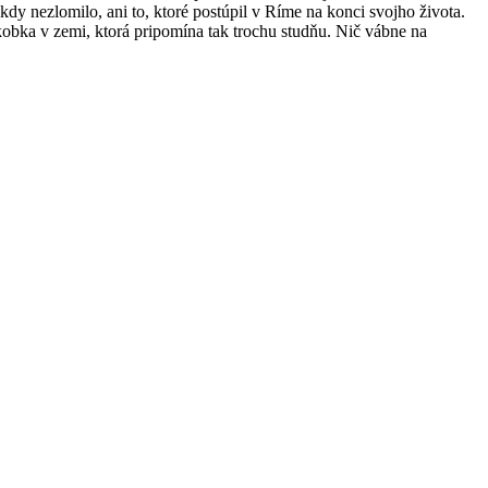
y nezlomilo, ani to, ktoré postúpil v Ríme na konci svojho života.
kobka v zemi, ktorá pripomína tak trochu studňu. Nič vábne na