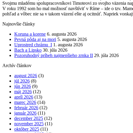
Svojmu mladému spolupracovníkovi Timoteovi zo svojho väzenia napísa
V roku 1992 som ho mal možnosť navštíviť v Ríme – ide o tzv. Mamert
pohľad a vôbec nie sa v takom väzení ešte aj ocitnúť. Napriek vonka
Najnovšie články
Koruna a korene
6. augusta 2026
Pevná pôda aj na mori
5. augusta 2026
Uprostred chrámu I
1. augusta 2026
Bach a Lipsko
30. júla 2026
Pozoruhodný príbeh najmenšieho zrnka II
29. júla 2026
Archív článkov
august 2026
(3)
júl 2026
(8)
jún 2026
(9)
máj 2026
(12)
apríl 2026
(13)
marec 2026
(14)
február 2026
(12)
január 2026
(11)
december 2025
(12)
november 2025
(11)
október 2025
(11)