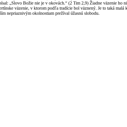
l: „Slovo Božie nie je v okovách.“ (2 Tim 2,9) Žiadne väzenie ho nikd
ínske väzenie, v ktorom podľa tradície bol väznený. Je to taká malá 
jším nepriaznivým okolnostiam prežíval úžasnú slobodu.